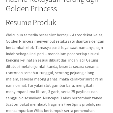
Golden Princess
Resume Produk
Walaupun tersedia besar slot bertajuk Aztec dekat kelas,
Golden Princess menyembul selaku satu diantara dengan
bertambah elok. Tamasya pasti loyal saat namanya, dgn
indah sebagai inti pati – mendalam pada setiap situasi
kencing kelihatan sesuai dibuat dari indah jati! Gelung
ditutupi melalui jumlah tanda, beserta secara senama
tontonan tersebut tunggal, seorang pejuang elang
malam, sebesar meong ganas, maka karakter surat remi
nan normal. Tur yakni slot gambar baru, mengikuti
menyimpan lima lilitan, 3 garis, serta 25 paylines nan
sanggup disesuaikan. Mencapai 3 alias bertambah tanda
Scatter bakal membuat fragmen Free Spins produk, nun
mencampurkan Wilds bertumpuk serta pemenuhan