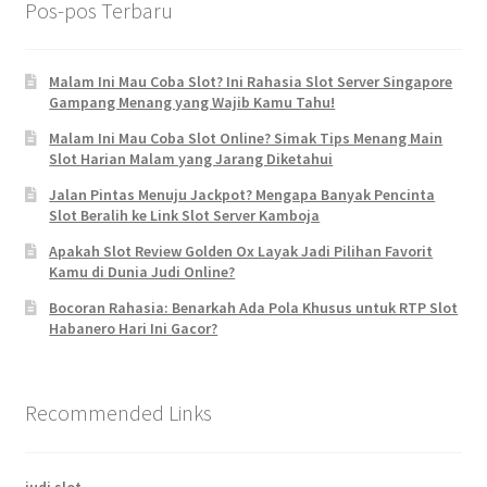
Pos-pos Terbaru
Malam Ini Mau Coba Slot? Ini Rahasia Slot Server Singapore
Gampang Menang yang Wajib Kamu Tahu!
Malam Ini Mau Coba Slot Online? Simak Tips Menang Main
Slot Harian Malam yang Jarang Diketahui
Jalan Pintas Menuju Jackpot? Mengapa Banyak Pencinta
Slot Beralih ke Link Slot Server Kamboja
Apakah Slot Review Golden Ox Layak Jadi Pilihan Favorit
Kamu di Dunia Judi Online?
Bocoran Rahasia: Benarkah Ada Pola Khusus untuk RTP Slot
Habanero Hari Ini Gacor?
Recommended Links
judi slot