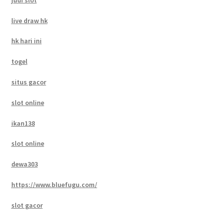
live draw hk
hk hari ini
togel
situs gacor
slot online
ikan138
slot online
dewa303
https://www.bluefugu.com/
slot gacor