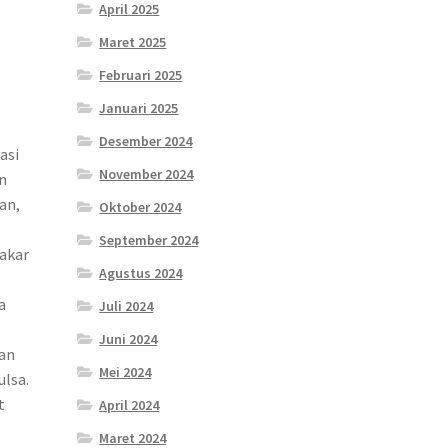
April 2025
Maret 2025
Februari 2025
Januari 2025
Desember 2024
asi
November 2024
an
an,
Oktober 2024
September 2024
Dakar
Agustus 2024
a
Juli 2024
Juni 2024
kan
Mei 2024
ulsa.
t
April 2024
Maret 2024