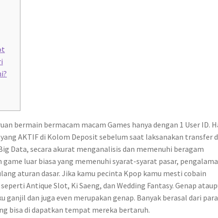
ot
i
ni?
seruan bermain bermacam macam Games hanya dengan 1 User ID. H
ang AKTIF di Kolom Deposit sebelum saat laksanakan transfer 
Big Data, secara akurat menganalisis dan memenuhi beragam
game luar biasa yang memenuhi syarat-syarat pasar, pengalam
ang aturan dasar. Jika kamu pecinta Kpop kamu mesti cobain
 seperti Antique Slot, Ki Saeng, dan Wedding Fantasy. Genap atau
aku ganjil dan juga even merupakan genap. Banyak berasal dari par
g bisa di dapatkan tempat mereka bertaruh.