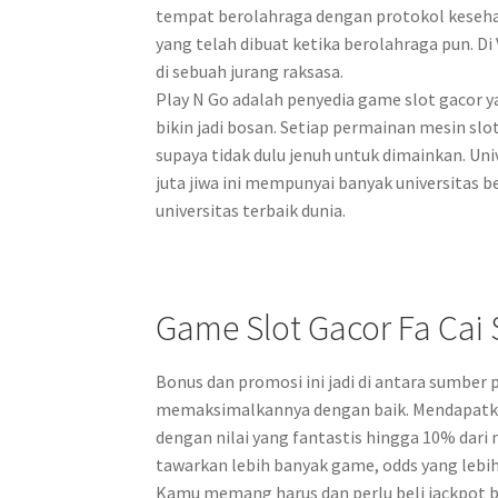
tempat berolahraga dengan protokol kesehat
yang telah dibuat ketika berolahraga pun. 
di sebuah jurang raksasa.
Play N Go adalah penyedia game slot gacor 
bikin jadi bosan. Setiap permainan mesin slot
supaya tidak dulu jenuh untuk dimainkan. Uni
juta jiwa ini mempunyai banyak universitas 
universitas terbaik dunia.
Game Slot Gacor Fa Cai
Bonus dan promosi ini jadi di antara sumber
memaksimalkannya dengan baik. Mendapatka
dengan nilai yang fantastis hingga 10% dari
tawarkan lebih banyak game, odds yang lebih
Kamu memang harus dan perlu beli jackpot 