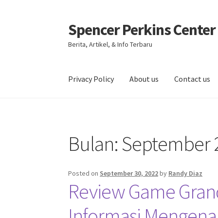
Spencer Perkins Center
Skip
Skip
to
to
Berita, Artikel, & Info Terbaru
navigation
content
Privacy Policy
About us
Contact us
Beranda
About us
Contact us
Privacy Policy
Bulan:
September 
Posted on
September 30, 2022
by
Randy Diaz
Review Game Grand 
Informasi Mengen