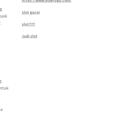
https://www.bluefugu.com/
ng
slot gacor
baik
t
slot777
Judi slot
g
untuk
ta