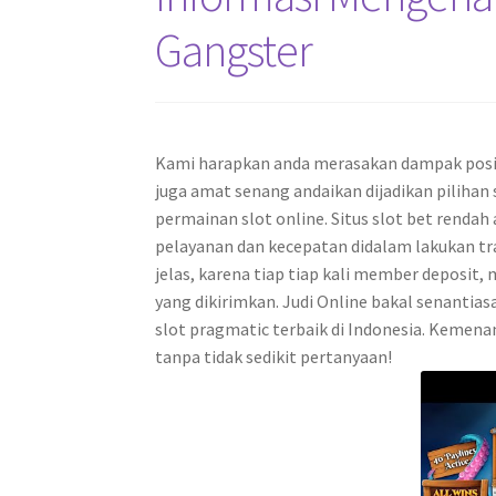
Gangster
Kami harapkan anda merasakan dampak positi
juga amat senang andaikan dijadikan pilihan
permainan slot online. Situs slot bet rend
pelayanan dan kecepatan didalam lakukan tra
jelas, karena tiap tiap kali member deposi
yang dikirimkan. Judi Online bakal senantiasa
slot pragmatic terbaik di Indonesia. Kemenan
tanpa tidak sedikit pertanyaan!