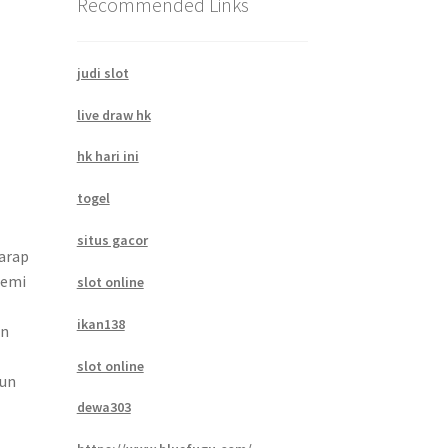
Recommended Links
judi slot
live draw hk
hk hari ini
togel
situs gacor
arap
demi
slot online
ikan138
an
slot online
pun
a
dewa303