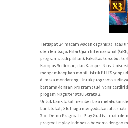
Terdapat 24 macam wadah organisasi atau un
oleh lembaga. Nilai Ujian Internasional (GRE,
program studi pilihan). Fakultas tersebut te
Kampus Sudirman, dan Kampus Nias. Universi
mengembangkan mobil listrik BLITS yang udah
di masa mendatang. Untuk program studinya se
bersama dengan program studi yang terdiri da
progam Magister atau Strata 2.
Untuk bank lokal member bisa melakukan dep
bank lokal , Slot juga menyediakan alternatif
Slot Demo Pragmatic Play Gratis – main demo 
pragmatic play Indonesia bersama dengan ma