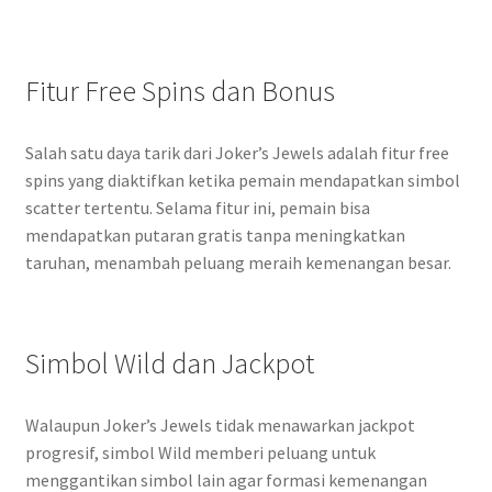
Fitur Free Spins dan Bonus
Salah satu daya tarik dari Joker’s Jewels adalah fitur free
spins yang diaktifkan ketika pemain mendapatkan simbol
scatter tertentu. Selama fitur ini, pemain bisa
mendapatkan putaran gratis tanpa meningkatkan
taruhan, menambah peluang meraih kemenangan besar.
Simbol Wild dan Jackpot
Walaupun Joker’s Jewels tidak menawarkan jackpot
progresif, simbol Wild memberi peluang untuk
menggantikan simbol lain agar formasi kemenangan