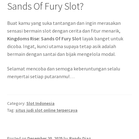
Sands Of Fury Slot?
Buat kamu yang suka tantangan dan ingin merasakan
sensasi bermain slot dengan cerita dan fitur menarik,
Kingdoms Rise: Sands Of Fury Slot
layak banget untuk
dicoba. Ingat, kunci utama supaya tetap asik adalah
bermain dengan santai dan bijak mengelola modal.
Selamat mencoba dan semoga keberuntungan selalu
menyertai setiap putaranmu!…
Category:
Slot Indonesia
Tag:
situs judi slot online terpercaya
Posted on
Desember 20, 2025
by
Randy Diaz