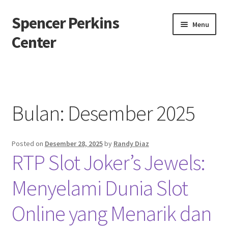
Spencer Perkins
Skip
Skip
Menu
to
to
Center
navigation
content
Beranda
About us
Bulan:
Desember 2025
Contact us
Posted on
Desember 28, 2025
by
Randy Diaz
Privacy Policy
RTP Slot Joker’s Jewels:
Menyelami Dunia Slot
Online yang Menarik dan