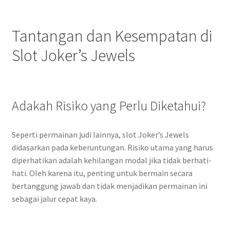
Tantangan dan Kesempatan di
Slot Joker’s Jewels
Adakah Risiko yang Perlu Diketahui?
Seperti permainan judi lainnya, slot Joker’s Jewels
didasarkan pada keberuntungan. Risiko utama yang harus
diperhatikan adalah kehilangan modal jika tidak berhati-
hati. Oleh karena itu, penting untuk bermain secara
bertanggung jawab dan tidak menjadikan permainan ini
sebagai jalur cepat kaya.