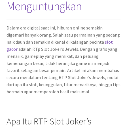
Menguntungkan
Dalam era digital saat ini, hiburan online semakin
digemari banyak orang. Salah satu permainan yang sedang
naik daun dan semakin dikenal di kalangan pecinta
slot
gacor
adalah RTp Slot Joker’s Jewels. Dengan grafis yang
menarik, gameplay yang memikat, dan peluang
kemenangan besar, tidak heran jika game ini menjadi
favorit sebagian besar pemain. Artikel ini akan membahas
secara mendalam tentang RTP Slot Joker’s Jewels, mulai
dari apa itu slot, keunggulan, fitur menariknya, hingga tips
bermain agar memperoleh hasil maksimal.
Apa Itu RTP Slot Joker’s