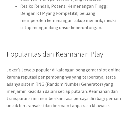
Resiko Rendah, Potensi Kemenangan Tinggi:
Dengan RTP yang kompetitif, peluang
memperoleh kemenangan cukup menarik, meski
tetap mengandung unsur keberuntungan.
Popularitas dan Keamanan Play
Joker’s Jewels populer di kalangan penggemar slot online
karena reputasi pengembangnya yang terpercaya, serta
adanya sistem RNG (Random Number Generator) yang
menjamin keadilan dalam setiap putaran. Keamanan dan
transparansi ini memberikan rasa percaya diri bagi pemain
untuk bertransaksi dan bermain tanpa rasa khawatir.