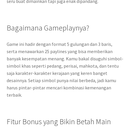
seru buat dimainkan tapi juga enak dipandang.
Bagaimana Gameplaynya?
Game ini hadir dengan format 5 gulungan dan 3 baris,
serta menawarkan 25 paylines yang bisa memberikan
banyak kesempatan menang. Kamu bakal disuguhi simbol-
simbol khas seperti pedang, perisai, mahkota, dan tentu
saja karakter-karakter kerajaan yang keren banget
desainnya. Setiap simbol punya nilai berbeda, jadi kamu
harus pintar-pintar mencari kombinasi kemenangan
terbaik.
Fitur Bonus yang Bikin Betah Main