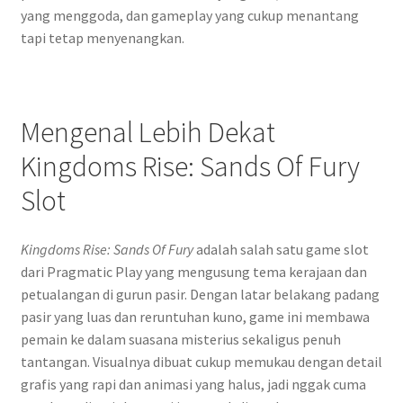
yang menggoda, dan gameplay yang cukup menantang
tapi tetap menyenangkan.
Mengenal Lebih Dekat
Kingdoms Rise: Sands Of Fury
Slot
Kingdoms Rise: Sands Of Fury
adalah salah satu game slot
dari Pragmatic Play yang mengusung tema kerajaan dan
petualangan di gurun pasir. Dengan latar belakang padang
pasir yang luas dan reruntuhan kuno, game ini membawa
pemain ke dalam suasana misterius sekaligus penuh
tantangan. Visualnya dibuat cukup memukau dengan detail
grafis yang rapi dan animasi yang halus, jadi nggak cuma