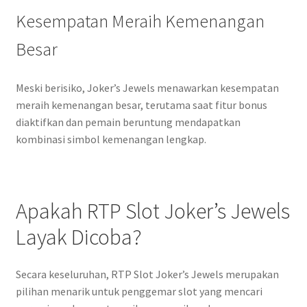
Kesempatan Meraih Kemenangan
Besar
Meski berisiko, Joker’s Jewels menawarkan kesempatan
meraih kemenangan besar, terutama saat fitur bonus
diaktifkan dan pemain beruntung mendapatkan
kombinasi simbol kemenangan lengkap.
Apakah RTP Slot Joker’s Jewels
Layak Dicoba?
Secara keseluruhan, RTP Slot Joker’s Jewels merupakan
pilihan menarik untuk penggemar slot yang mencari