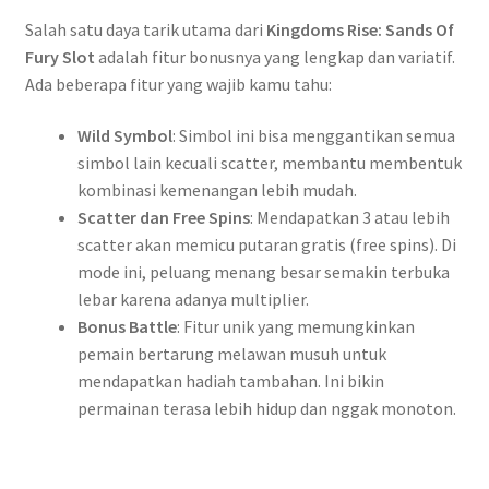
Salah satu daya tarik utama dari
Kingdoms Rise: Sands Of
Fury Slot
adalah fitur bonusnya yang lengkap dan variatif.
Ada beberapa fitur yang wajib kamu tahu:
Wild Symbol
: Simbol ini bisa menggantikan semua
simbol lain kecuali scatter, membantu membentuk
kombinasi kemenangan lebih mudah.
Scatter dan Free Spins
: Mendapatkan 3 atau lebih
scatter akan memicu putaran gratis (free spins). Di
mode ini, peluang menang besar semakin terbuka
lebar karena adanya multiplier.
Bonus Battle
: Fitur unik yang memungkinkan
pemain bertarung melawan musuh untuk
mendapatkan hadiah tambahan. Ini bikin
permainan terasa lebih hidup dan nggak monoton.