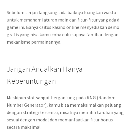
Sebelum terjun langsung, ada baiknya luangkan waktu
untuk memahami aturan main dan fitur-fitur yang ada di
game ini. Banyak situs kasino online menyediakan demo
gratis yang bisa kamu coba dulu supaya familiar dengan
mekanisme permainannya.
Jangan Andalkan Hanya
Keberuntungan
Meskipun slot sangat bergantung pada RNG (Random
Number Generator), kamu bisa memaksimalkan peluang
dengan strategi tertentu, misalnya memilih taruhan yang
sesuai dengan modal dan memanfaatkan fitur bonus
secara maksimal.