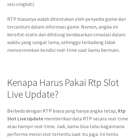
sesi singkat).
RTP biasanya sudah ditentukan oleh penyedia game dan
tercantum dalam informasi game. Namun, angka ini
bersifat statis dan dihitung berdasarkan simulasi dalam
waktu yang sangat lama, sehingga terkadang tidak
mencerminkan kondisi real-time saat kamu bermain.
Kenapa Harus Pakai Rtp Slot
Live Update?
Berbeda dengan RTP biasa yang hanya angka tetap,
Rtp
Slot Live Update
memberikan data RTP secara real-time
atau hampir real-time. Jadi, kamu bisa tahu bagaimana
performa mesin slot tertentu saat itu juga. Ini tentu