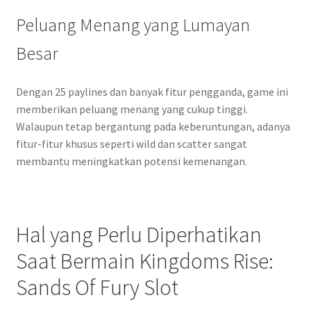
Peluang Menang yang Lumayan
Besar
Dengan 25 paylines dan banyak fitur pengganda, game ini
memberikan peluang menang yang cukup tinggi.
Walaupun tetap bergantung pada keberuntungan, adanya
fitur-fitur khusus seperti wild dan scatter sangat
membantu meningkatkan potensi kemenangan.
Hal yang Perlu Diperhatikan
Saat Bermain Kingdoms Rise:
Sands Of Fury Slot