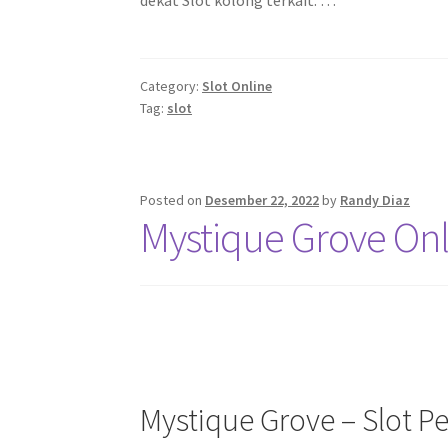
dekat Slot kolong terkait. …
Category:
Slot Online
Tag:
slot
Posted on
Desember 22, 2022
by
Randy Diaz
Mystique Grove Onl
Mystique Grove – Slot 