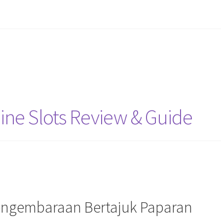
ine Slots Review & Guide
Pengembaraan Bertajuk Paparan