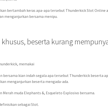
n bertambah keras apa-apa tersebut Thunderkick Slot Online 
ikan menganjurkan bersama menipu.
s, khusus, beserta kurang mempunya
hunderkick, memakai
n bersama kian indah segala apa tersebut Thunderkick beserta a
sikan menganjurkan beserta mengada-ada.
 Merah muda Elephants &, Esqueleto Explosivo bersama.
inisikan sebagai Slot.