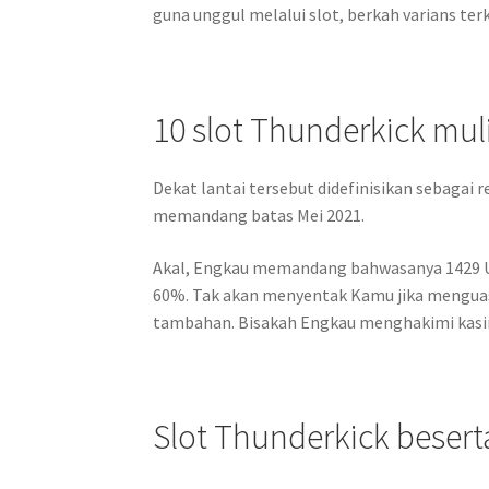
guna unggul melalui slot, berkah varians terk
10 slot Thunderkick mul
Dekat lantai tersebut didefinisikan sebagai 
memandang batas Mei 2021.
Akal, Engkau memandang bahwasanya 1429 Un
60%. Tak akan menyentak Kamu jika menguas
tambahan. Bisakah Engkau menghakimi kasino
Slot Thunderkick beser