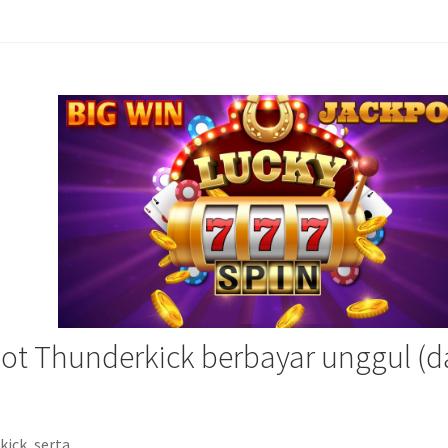
lot Thunderkick berbayar unggul (
ick, serta