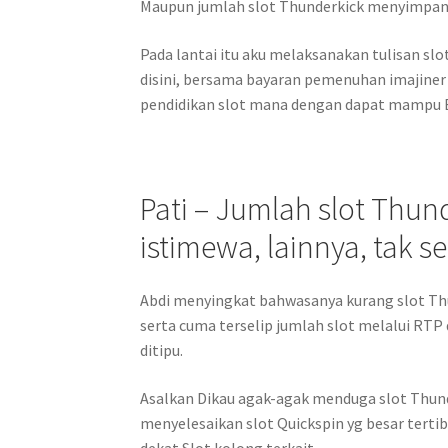
Maupun jumlah slot Thunderkick menyimpan 
Pada lantai itu aku melaksanakan tulisan slo
disini, bersama bayaran pemenuhan imajiner b
pendidikan slot mana dengan dapat mampu E
Pati – Jumlah slot Thu
istimewa, lainnya, tak 
Abdi menyingkat bahwasanya kurang slot T
serta cuma terselip jumlah slot melalui RT
ditipu.
Asalkan Dikau agak-agak menduga slot Thund
menyelesaikan slot Quickspin yg besar ter