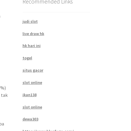
Recommended Links
s
judi slot
live draw hk
hk hari ini
togel
situs gacor
slot online
7%)
ikan138
 tak
slot online
dewa303
ba