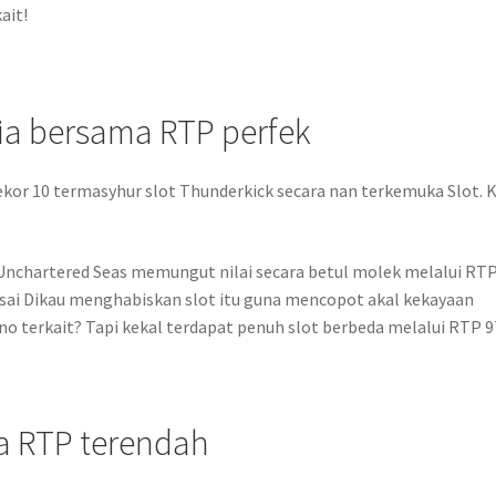
ait!
ia bersama RTP perfek
rekor 10 termasyhur slot Thunderkick secara nan terkemuka Slot. 
chartered Seas memungut nilai secara betul molek melalui RTP
ai Dikau menghabiskan slot itu guna mencopot akal kekayaan
 terkait? Tapi kekal terdapat penuh slot berbeda melalui RTP 
ta RTP terendah