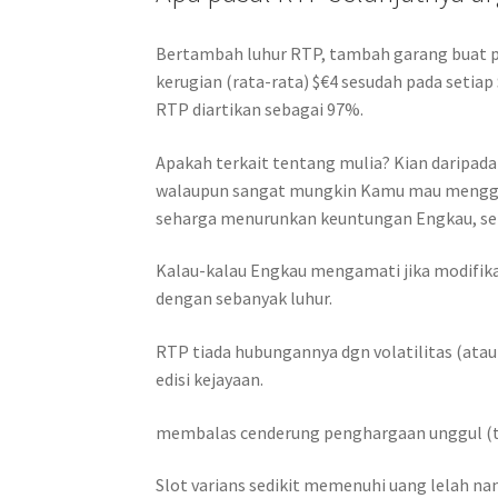
Bertambah luhur RTP, tambah garang buat p
kerugian (rata-rata) $€4 sesudah pada setiap
RTP diartikan sebagai 97%.
Apakah terkait tentang mulia? Kian daripad
walaupun sangat mungkin Kamu mau menggan
seharga menurunkan keuntungan Engkau, se
Kalau-kalau Engkau mengamati jika modifik
dengan sebanyak luhur.
RTP tiada hubungannya dgn volatilitas (ata
edisi kejayaan.
membalas cenderung penghargaan unggul (te
Slot varians sedikit memenuhi uang lelah n