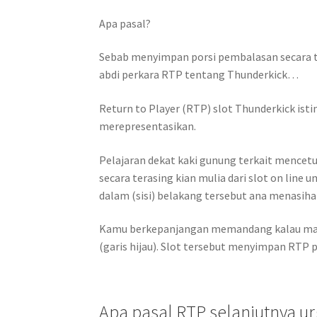
Apa pasal?
Sebab menyimpan porsi pembalasan secara te
abdi perkara RTP tentang Thunderkick…
Return to Player (RTP) slot Thunderkick isti
merepresentasikan.
Pelajaran dekat kaki gunung terkait mencet
secara terasing kian mulia dari slot on line u
dalam (sisi) belakang tersebut ana menasiha
Kamu berkepanjangan memandang kalau makin
(garis hijau). Slot tersebut menyimpan RTP 
Apa pasal RTP selanjutnya u