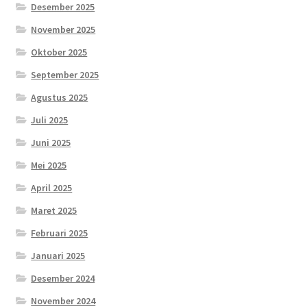
Desember 2025
November 2025
Oktober 2025
September 2025
Agustus 2025
Juli 2025
Juni 2025
Mei 2025
April 2025
Maret 2025
Februari 2025
Januari 2025
Desember 2024
November 2024