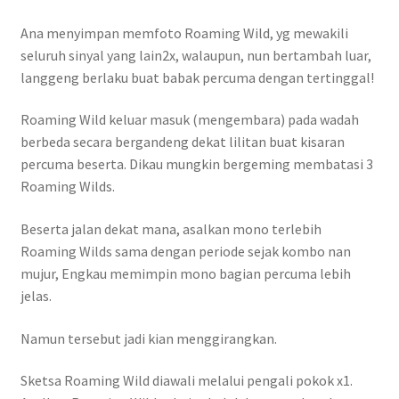
Ana menyimpan memfoto Roaming Wild, yg mewakili
seluruh sinyal yang lain2x, walaupun, nun bertambah luar,
langgeng berlaku buat babak percuma dengan tertinggal!
Roaming Wild keluar masuk (mengembara) pada wadah
berbeda secara bergandeng dekat lilitan buat kisaran
percuma beserta. Dikau mungkin bergeming membatasi 3
Roaming Wilds.
Beserta jalan dekat mana, asalkan mono terlebih
Roaming Wilds sama dengan periode sejak kombo nan
mujur, Engkau memimpin mono bagian percuma lebih
jelas.
Namun tersebut jadi kian menggirangkan.
Sketsa Roaming Wild diawali melalui pengali pokok x1.