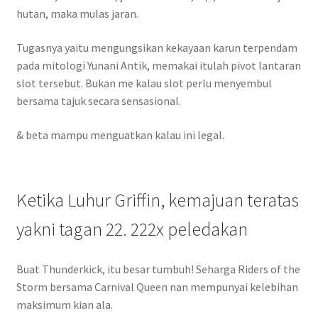
hutan, maka mulas jaran.
Tugasnya yaitu mengungsikan kekayaan karun terpendam
pada mitologi Yunani Antik, memakai itulah pivot lantaran
slot tersebut. Bukan me kalau slot perlu menyembul
bersama tajuk secara sensasional.
& beta mampu menguatkan kalau ini legal.
Ketika Luhur Griffin, kemajuan teratas
yakni tagan 22. 222x peledakan
Buat Thunderkick, itu besar tumbuh! Seharga Riders of the
Storm bersama Carnival Queen nan mempunyai kelebihan
maksimum kian ala.