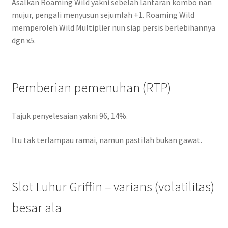
Asalkan Roaming Wild yakni sebelah lantaran kombo nan
mujur, pengali menyusun sejumlah +1. Roaming Wild
memperoleh Wild Multiplier nun siap persis berlebihannya
dgn x5.
Pemberian pemenuhan (RTP)
Tajuk penyelesaian yakni 96, 14%.
Itu tak terlampau ramai, namun pastilah bukan gawat.
Slot Luhur Griffin – varians (volatilitas)
besar ala