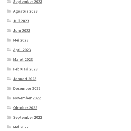
September 2023
Agustus 2023
Juli 2023
Juni 2023
Mei 2023
April 2023
Maret 2023
Februari 2023
Januari 2023
Desember 2022
November 2022
Oktober 2022
September 2022
Mei 2022