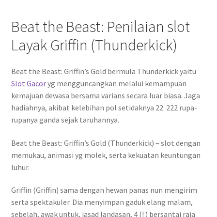
Beat the Beast: Penilaian slot
Layak Griffin (Thunderkick)
Beat the Beast: Griffin’s Gold bermula Thunderkick yaitu
Slot Gacor
yg mengguncangkan melalui kemampuan
kemajuan dewasa bersama varians secara luar biasa. Jaga
hadiahnya, akibat kelebihan pol setidaknya 22. 222 rupa-
rupanya ganda sejak taruhannya.
Beat the Beast: Griffin’s Gold (Thunderkick) – slot dengan
memukau, animasi yg molek, serta kekuatan keuntungan
luhur.
Griffin (Griffin) sama dengan hewan panas nun mengirim
serta spektakuler. Dia menyimpan gaduk elang malam,
sebelah, awak untuk, jasad landasan, 4 (! ) bersantai raja