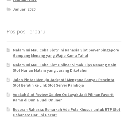
Januari 2020
Pos-pos Terbaru
Malam Ini Mau Coba Slot? Ini Rahasia Slot Server Singapore
Gampang Menang yang Wajib Kamu Tahu!
Malam Ini Mau Coba Slot Online? Simak Tips Menang Main
Slot Harian Malam yang Jarang Diketahui
Jalan Pintas Menuju Jackpot? Mengapa Banyak Pencinta
Slot Beralih ke Link Slot Server Kamboja
Apakah Slot Review Golden Ox Layak Jadi Pilihan Favorit
Kamu di Dunia Judi Online?
Bocoran Rahasia: Benarkah Ada Pola Khusus untuk RTP Slot
Habanero Hari Ini Gacor?