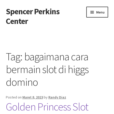
Spencer Perkins
Skip
Skip
Menu
to
to
Center
navigation
content
Beranda
About us
Tag:
bagaimana cara
Contact us
bermain slot di higgs
Privacy Policy
domino
Posted on
Maret 8, 2023
by
Randy Diaz
Golden Princess Slot