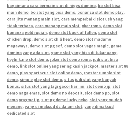
bagaimana cara bermain slot di higgs domino
,
bo slot bisa
main demo
,
bo slot yang bisa demo
,
bonanza slot demo play
,
cara jitu menang main slot
,
cara memperbaiki slot usb yang
tidak terbaca
,
cara menang main slot joker roma
,
demo slot
bonanza gold rupiah
,
demo slot book of fallen
,
demo slot
chicken drop
,
demo slot chili heat
,
demo slot madame
megaways
,
demo slot pg sof
,
demo slot vegas magic
,
game
domino yang ada slot
,
game slot yang bisa di tukar uang
,
heylink.me slot demo
,
joker slot demo roma
,
judi slot bisa
demo
,
link slot online yang sering kasih jackpot
,
master slot 88
demo
,
play spartacus slot online demo
,
rooster rumble slot
demo
,
simple play slot demo
,
situs judi slot yang banyak
bonus
,
situs slot yang lagi gacor hari ini
,
slot demo jp
,
slot
demo naga emas
,
slot demo no deposit
,
slot demo pp
,
slot
demo pragmatig
,
slot pg demo lucky neko
,
slot yang mudah
menang
,
yang di maksud dc dalam slot
,
yang dimaksud
dedicated slot