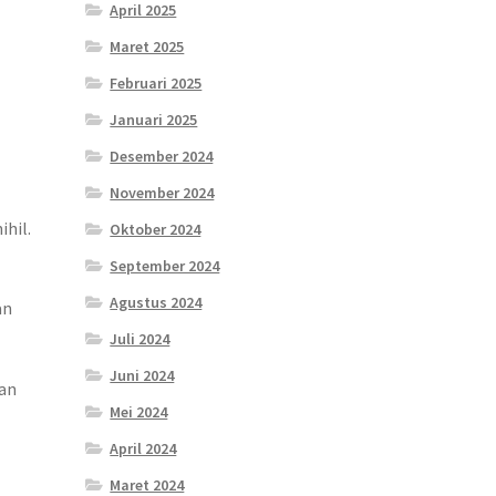
April 2025
Maret 2025
Februari 2025
Januari 2025
Desember 2024
November 2024
hil.
Oktober 2024
September 2024
Agustus 2024
an
Juli 2024
Juni 2024
kan
Mei 2024
April 2024
Maret 2024