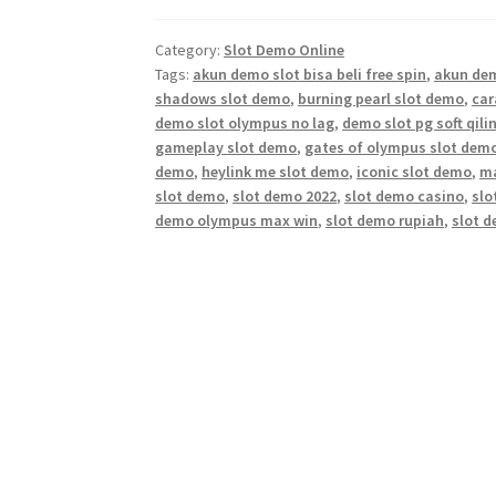
Category:
Slot Demo Online
Tags:
akun demo slot bisa beli free spin
,
akun dem
shadows slot demo
,
burning pearl slot demo
,
car
demo slot olympus no lag
,
demo slot pg soft qili
gameplay slot demo
,
gates of olympus slot dem
demo
,
heylink me slot demo
,
iconic slot demo
,
ma
slot demo
,
slot demo 2022
,
slot demo casino
,
slo
demo olympus max win
,
slot demo rupiah
,
slot 