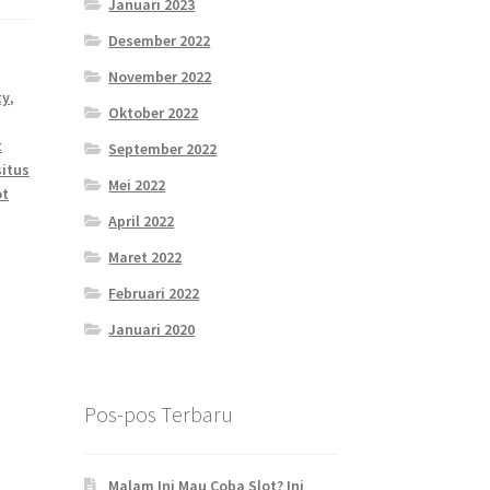
Januari 2023
Desember 2022
November 2022
ty
,
Oktober 2022
t
September 2022
situs
Mei 2022
ot
April 2022
Maret 2022
Februari 2022
Januari 2020
Pos-pos Terbaru
Malam Ini Mau Coba Slot? Ini