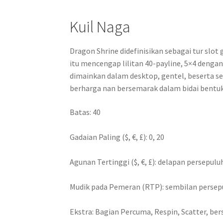
Kuil Naga
Dragon Shrine didefinisikan sebagai tur slo
itu mencengap lilitan 40-payline, 5×4 denga
dimainkan dalam desktop, gentel, beserta se
berharga nan bersemarak dalam bidai bentuk
Batas: 40
Gadaian Paling ($, €, £): 0, 20
Agunan Tertinggi ($, €, £): delapan persepul
Mudik pada Pemeran (RTP): sembilan perse
Ekstra: Bagian Percuma, Respin, Scatter, be