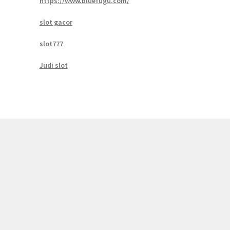
https://www.bluefugu.com/
slot gacor
slot777
Judi slot