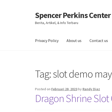
Spencer Perkins Center
Skip
Skip
to
to
Berita, Artikel, & Info Terbaru
navigation
content
Privacy Policy
About us
Contact us
Beranda
About us
Contact us
Privacy Policy
Tag:
slot demo ma
Posted on
Februari 28, 2023
by
Randy Diaz
Dragon Shrine Slot