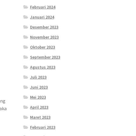
Februari 2024
Januari 2024
Desember 2023
November 2023
Oktober 2023
September 2023
Agustus 2023
Juli 2023
Juni 2023
Mei 2023
ung
April 2023
maka
Maret 2023
Februari 2023