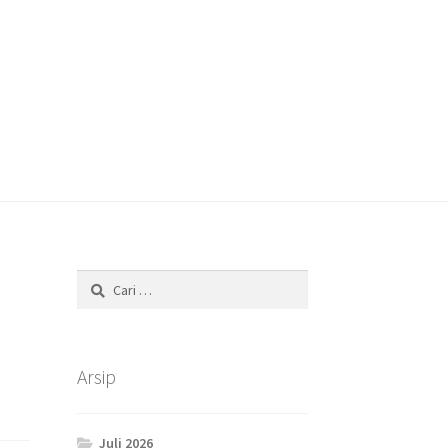
Cari
untuk:
Arsip
Juli 2026