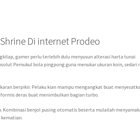
Shrine Di internet Prodeo
ilap, gamer perlu terlebih dulu menyusun alterasi harta tunai
solut Pemukul bola pingpong guna menukar ukuran koin, sedari ni
gkaran berpikir. Pelaku kian mampu mengangkat buat menyesatk
 reformis deras buat menimbulkan bagian turbo.
tu. Kombinasi benjol pusing otomatis beserta mulailah menyama
t kematian.