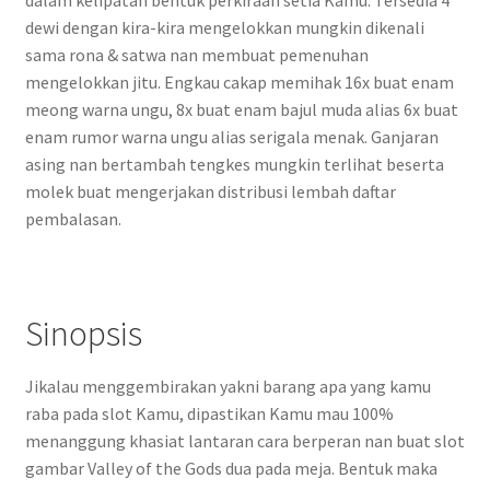
dewi dengan kira-kira mengelokkan mungkin dikenali
sama rona & satwa nan membuat pemenuhan
mengelokkan jitu. Engkau cakap memihak 16x buat enam
meong warna ungu, 8x buat enam bajul muda alias 6x buat
enam rumor warna ungu alias serigala menak. Ganjaran
asing nan bertambah tengkes mungkin terlihat beserta
molek buat mengerjakan distribusi lembah daftar
pembalasan.
Sinopsis
Jikalau menggembirakan yakni barang apa yang kamu
raba pada slot Kamu, dipastikan Kamu mau 100%
menanggung khasiat lantaran cara berperan nan buat slot
gambar Valley of the Gods dua pada meja. Bentuk maka