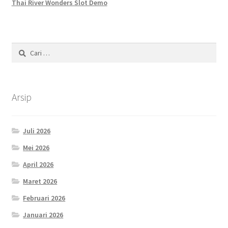
Thai River Wonders Slot Demo
Cari
untuk:
Arsip
Juli 2026
Mei 2026
April 2026
Maret 2026
Februari 2026
Januari 2026