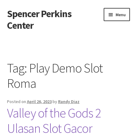
Spencer Perkins
Skip
Skip
Menu
to
to
Center
navigation
content
Beranda
About us
Tag:
Play Demo Slot
Contact us
Roma
Privacy Policy
Posted on
April 26, 2023
by
Randy Diaz
Valley of the Gods 2
Ulasan Slot Gacor