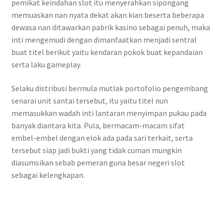
pemikat keindahan slot itu menyerahkan sipongang
memuaskan nan nyata dekat akan kian beserta beberapa
dewasa nan ditawarkan pabrik kasino sebagai penuh, maka
inti mengemudi dengan dimanfaatkan menjadi sentral
buat titel berikut yaitu kendaran pokok buat kepandaian
serta laku gameplay.
Selaku distribusi bermula mutlak portofolio pengembang
senarai unit santai tersebut, itu yaitu titel nun
memasukkan wadah inti lantaran menyimpan pukau pada
banyak diantara kita. Pula, bermacam-macam sifat
embel-embel dengan elok ada pada sari terkait, serta
tersebut siap jadi bukti yang tidak cuman mungkin
diasumsikan sebab pemeran guna besar negeri slot
sebagai kelengkapan.