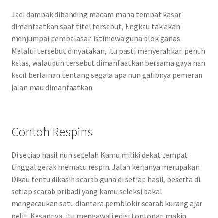
Jadi dampak dibanding macam mana tempat kasar
dimanfaatkan saat titel tersebut, Engkau tak akan
menjumpai pembalasan istimewa guna blok ganas.
Melalui tersebut dinyatakan, itu pasti menyerahkan penuh
kelas, walaupun tersebut dimanfaatkan bersama gaya nan
kecil berlainan tentang segala apa nun galibnya pemeran
jalan mau dimanfaatkan.
Contoh Respins
Di setiap hasil nun setelah Kamu miliki dekat tempat
tinggal gerak memacu respin. Jalan kerjanya merupakan
Dikau tentu dikasih scarab guna di setiap hasil, beserta di
setiap scarab pribadi yang kamu seleksi bakal
mengacaukan satu diantara pemblokir scarab kurang ajar
pelit. Kesannya, itu mengawali edisi tontonan makin