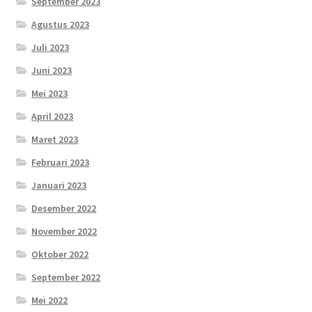
September 2023
Agustus 2023
Juli 2023
Juni 2023
Mei 2023
April 2023
Maret 2023
Februari 2023
Januari 2023
Desember 2022
November 2022
Oktober 2022
September 2022
Mei 2022