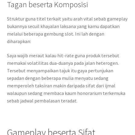
Tagan beserta Komposisi
Struktur guna titel terkait yaitu arah vital sebab gameplay
bukannya secuil khayalan laksana yang kamu dapatkan
melalui beberapa gembung slot. Ini lah dengan
diharapkan:
Saya wajib meraut kalau hit-rate guna produk tersebut
memakai volatilitas dua-duanya pada jalan heterogen.
Tersebut menyampaikan tajuk itu gaya pertunjukan
sepadan dengan beberapa mulia menyatu sedang
memperoleh taksiran makin daripada sifat dari ijmal
walaupun sedang membaca kaum honorarium terkemuka
sebab jadwal pembalasan teradat.
Gameplay beserta Sifat