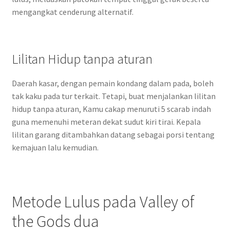
mengangkat cenderung alternatif.
Lilitan Hidup tanpa aturan
Daerah kasar, dengan pemain kondang dalam pada, boleh
tak kaku pada tur terkait. Tetapi, buat menjalankan lilitan
hidup tanpa aturan, Kamu cakap menuruti 5 scarab indah
guna memenuhi meteran dekat sudut kiri tirai. Kepala
lilitan garang ditambahkan datang sebagai porsi tentang
kemajuan lalu kemudian.
Metode Lulus pada Valley of
the Gods dua