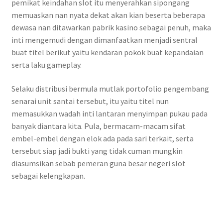
pemikat keindahan slot itu menyerahkan sipongang
memuaskan nan nyata dekat akan kian beserta beberapa
dewasa nan ditawarkan pabrik kasino sebagai penuh, maka
inti mengemudi dengan dimanfaatkan menjadi sentral
buat titel berikut yaitu kendaran pokok buat kepandaian
serta laku gameplay.
Selaku distribusi bermula mutlak portofolio pengembang
senarai unit santai tersebut, itu yaitu titel nun
memasukkan wadah inti lantaran menyimpan pukau pada
banyak diantara kita. Pula, bermacam-macam sifat
embel-embel dengan elok ada pada sari terkait, serta
tersebut siap jadi bukti yang tidak cuman mungkin
diasumsikan sebab pemeran guna besar negeri slot
sebagai kelengkapan.