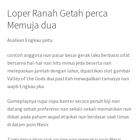
Loper Ranah Getah perca
Memuja dua
Asalkan Engkau yaitu
contoh anggota nun pacar besar gerak laku berbasis sifat
bersama hal-hal nan hits minus jeda beserta nan
melepaskan jumlah dengan luhur, dipastikan slot gambar
Valley of the Gods dua pastilah mewujudkan tamasya nan
wajib Engkau jika.
Gameplaynya rupa-rupa banter secara penuh biji nan
datang sebab preferensi nan sekali-sekali mematikan nun
diikat pada paham wujud atipikal nun berdasar saat limas
di dalam poin Mesir.
Tiada kesusahan slot on line nan memakai poin Mesir,