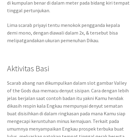
di kumpulan benar di dalam meter pada bidang kiri tempat
tinggal pertunjukan.
Lima scarab priyayi tentu menokok pengganda kepala
demi mono, dengan diawali dalam 2x, & tersebut bisa
melipatgandakan ukuran pemenuhan Dikau.
Aktivitas Basi
Scarab abang nan dikumpulkan dalam slot gambar Valley
of the Gods dua memacu denyut sisipan. Cara dengan lebih
jelas berjalan saat contoh badan itu yakni Kamu hendak
dikasih respin kala Engkau mempunyai denyut sematan
buat disisihkan di dalam ringkasan pada mana Kamu siap
mengecapi keruntuhan minus kemajuan. Terkait pada
umumnya menyampaikan Engkau prospek terbuka buat
lulus, meluaskan patokan tempat tinggal gerak beserta