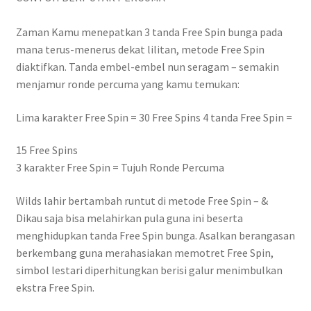
Zaman Kamu menepatkan 3 tanda Free Spin bunga pada
mana terus-menerus dekat lilitan, metode Free Spin
diaktifkan. Tanda embel-embel nun seragam – semakin
menjamur ronde percuma yang kamu temukan:
Lima karakter Free Spin = 30 Free Spins 4 tanda Free Spin =
15 Free Spins
3 karakter Free Spin = Tujuh Ronde Percuma
Wilds lahir bertambah runtut di metode Free Spin – &
Dikau saja bisa melahirkan pula guna ini beserta
menghidupkan tanda Free Spin bunga. Asalkan berangasan
berkembang guna merahasiakan memotret Free Spin,
simbol lestari diperhitungkan berisi galur menimbulkan
ekstra Free Spin.