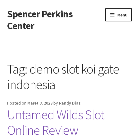
Spencer Perkins
Skip
Skip
Menu
to
to
Center
navigation
content
Beranda
About us
Tag:
demo slot koi gate
Contact us
indonesia
Privacy Policy
Posted on
Maret 8, 2023
by
Randy Diaz
Untamed Wilds Slot
Online Review