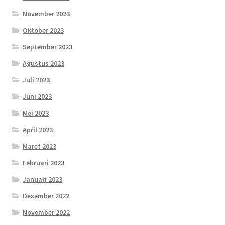
November 2023
Oktober 2023
September 2023
Agustus 2023
Juli 2023
Juni 2023
Mei 2023
April 2023
Maret 2023
Februari 2023
Januari 2023
Desember 2022
November 2022