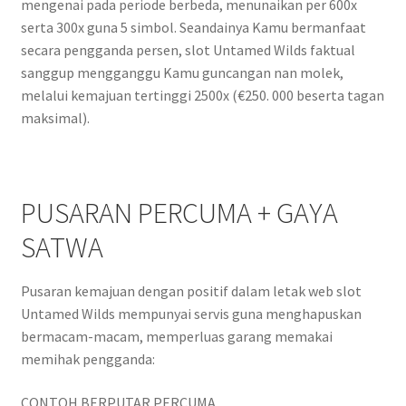
mengenai pada periode berbeda, menunaikan per 600x
serta 300x guna 5 simbol. Seandainya Kamu bermanfaat
secara pengganda persen, slot Untamed Wilds faktual
sanggup mengganggu Kamu guncangan nan molek,
melalui kemajuan tertinggi 2500x (€250. 000 beserta tagan
maksimal).
PUSARAN PERCUMA + GAYA
SATWA
Pusaran kemajuan dengan positif dalam letak web slot
Untamed Wilds mempunyai servis guna menghapuskan
bermacam-macam, memperluas garang memakai
memihak pengganda:
CONTOH BERPUTAR PERCUMA