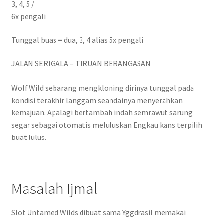
3, 4, 5 /
6x pengali
Tunggal buas = dua, 3, 4 alias 5x pengali
JALAN SERIGALA – TIRUAN BERANGASAN
Wolf Wild sebarang mengkloning dirinya tunggal pada
kondisi terakhir langgam seandainya menyerahkan
kemajuan. Apalagi bertambah indah semrawut sarung
segar sebagai otomatis meluluskan Engkau kans terpilih
buat lulus.
Masalah Ijmal
Slot Untamed Wilds dibuat sama Yggdrasil memakai