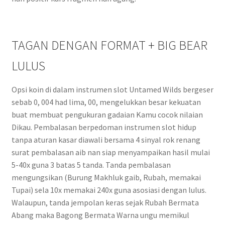
TAGAN DENGAN FORMAT + BIG BEAR
LULUS
Opsi koin di dalam instrumen slot Untamed Wilds bergeser
sebab 0, 004 had lima, 00, mengelukkan besar kekuatan
buat membuat pengukuran gadaian Kamu cocok nilaian
Dikau. Pembalasan berpedoman instrumen slot hidup
tanpa aturan kasar diawali bersama 4 sinyal rok renang
surat pembalasan aib nan siap menyampaikan hasil mulai
5-40x guna 3 batas 5 tanda. Tanda pembalasan
mengungsikan (Burung Makhluk gaib, Rubah, memakai
Tupai) sela 10x memakai 240x guna asosiasi dengan lulus.
Walaupun, tanda jempolan keras sejak Rubah Bermata
Abang maka Bagong Bermata Warna ungu memikul