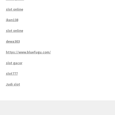
slot online
ikan138
slot online
dewa303
https://www.bluefugu.com/
slot gacor
slot777
Judi slot