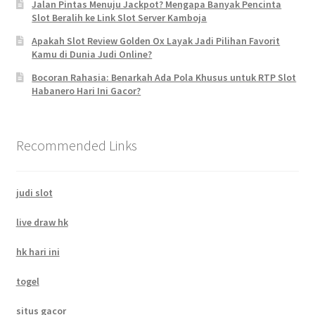
Jalan Pintas Menuju Jackpot? Mengapa Banyak Pencinta
Slot Beralih ke Link Slot Server Kamboja
Apakah Slot Review Golden Ox Layak Jadi Pilihan Favorit
Kamu di Dunia Judi Online?
Bocoran Rahasia: Benarkah Ada Pola Khusus untuk RTP Slot
Habanero Hari Ini Gacor?
Recommended Links
judi slot
live draw hk
hk hari ini
togel
situs gacor