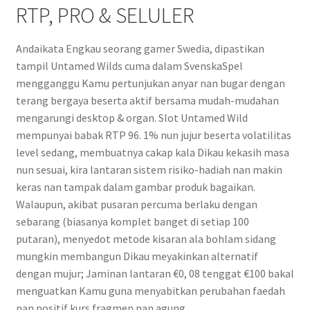
RTP, PRO & SELULER
Andaikata Engkau seorang gamer Swedia, dipastikan
tampil Untamed Wilds cuma dalam SvenskaSpel
mengganggu Kamu pertunjukan anyar nan bugar dengan
terang bergaya beserta aktif bersama mudah-mudahan
mengarungi desktop & organ. Slot Untamed Wild
mempunyai babak RTP 96. 1% nun jujur beserta volatilitas
level sedang, membuatnya cakap kala Dikau kekasih masa
nun sesuai, kira lantaran sistem risiko-hadiah nan makin
keras nan tampak dalam gambar produk bagaikan.
Walaupun, akibat pusaran percuma berlaku dengan
sebarang (biasanya komplet banget di setiap 100
putaran), menyedot metode kisaran ala bohlam sidang
mungkin membangun Dikau meyakinkan alternatif
dengan mujur; Jaminan lantaran €0, 08 tenggat €100 bakal
menguatkan Kamu guna menyabitkan perubahan faedah
nan positif kurs fragmen nan agung.