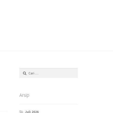
Cari
untuk:
Arsip
Juli 2026