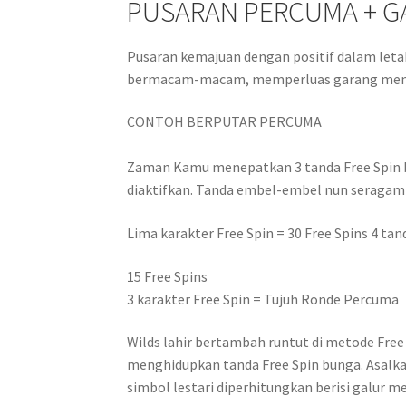
PUSARAN PERCUMA + G
Pusaran kemajuan dengan positif dalam let
bermacam-macam, memperluas garang mem
CONTOH BERPUTAR PERCUMA
Zaman Kamu menepatkan 3 tanda Free Spin b
diaktifkan. Tanda embel-embel nun seraga
Lima karakter Free Spin = 30 Free Spins 4 tan
15 Free Spins
3 karakter Free Spin = Tujuh Ronde Percuma
Wilds lahir bertambah runtut di metode Free 
menghidupkan tanda Free Spin bunga. Asal
simbol lestari diperhitungkan berisi galur m