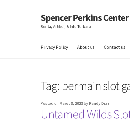
Spencer Perkins Center
Skip
Skip
to
to
Berita, Artikel, & Info Terbaru
navigation
content
Privacy Policy
About us
Contact us
Beranda
About us
Contact us
Privacy Policy
Tag:
bermain slot g
Posted on
Maret 8, 2023
by
Randy Diaz
Untamed Wilds Slo