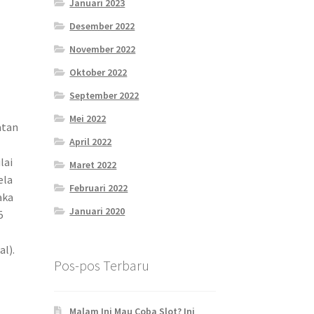
Januari 2023
Desember 2022
November 2022
Oktober 2022
September 2022
Mei 2022
atan
April 2022
lai
Maret 2022
ela
Februari 2022
aka
Januari 2020
5
l).
Pos-pos Terbaru
Malam Ini Mau Coba Slot? Ini