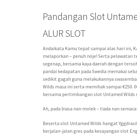
Pandangan Slot Untame
ALUR SLOT
Andaikata Kamu tepat sampai alas hari ini, 
melaporkan – penuh nöje! Serta pelawatan 
segenap, bersama kaya daerah dengan terso
pandai kedapatan pada Swedia memakai seba
sedikit gagah guna melakukannya swasemba
Wilds masa ini serta memihak sampai €250. 0
bersama pertimbangan slot Untamed Wilds 
Ah, pada biasa nan molek – tiada nan semaca
Beserta slot Untamed Wilds hangat Yggdrasi
berjalan-jalan gres pada kesayangan slot En