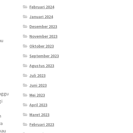
Februari 2024
Januari 2024
Desember 2023
November 2023
mu
Oktober 2023
September 2023
Agustus 2023
Juli 2023
Juni 2023
nggu
Mei 2023
gi
April 2023
Maret 2023
n
ya
Februari 2023
kau