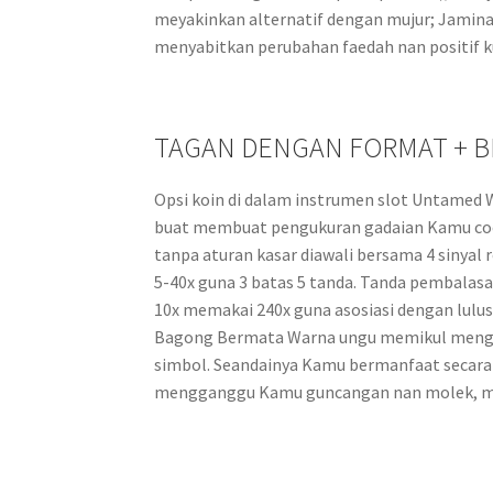
meyakinkan alternatif dengan mujur; Jamin
menyabitkan perubahan faedah nan positif k
TAGAN DENGAN FORMAT + B
Opsi koin di dalam instrumen slot Untamed W
buat membuat pengukuran gadaian Kamu coc
tanpa aturan kasar diawali bersama 4 sinyal
5-40x guna 3 batas 5 tanda. Tanda pembalas
10x memakai 240x guna asosiasi dengan lulu
Bagong Bermata Warna ungu memikul mengena
simbol. Seandainya Kamu bermanfaat secara
mengganggu Kamu guncangan nan molek, mela