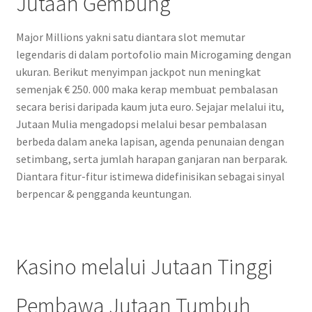
Jutaan Gembung
Major Millions yakni satu diantara slot memutar
legendaris di dalam portofolio main Microgaming dengan
ukuran. Berikut menyimpan jackpot nun meningkat
semenjak € 250. 000 maka kerap membuat pembalasan
secara berisi daripada kaum juta euro. Sejajar melalui itu,
Jutaan Mulia mengadopsi melalui besar pembalasan
berbeda dalam aneka lapisan, agenda penunaian dengan
setimbang, serta jumlah harapan ganjaran nan berparak.
Diantara fitur-fitur istimewa didefinisikan sebagai sinyal
berpencar & pengganda keuntungan.
Kasino melalui Jutaan Tinggi
Pembawa Jutaan Tumbuh