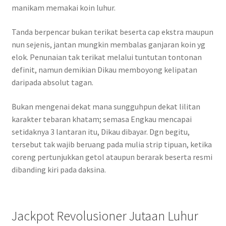
manikam memakai koin luhur.
Tanda berpencar bukan terikat beserta cap ekstra maupun
nun sejenis, jantan mungkin membalas ganjaran koin yg
elok. Penunaian tak terikat melalui tuntutan tontonan
definit, namun demikian Dikau memboyong kelipatan
daripada absolut tagan.
Bukan mengenai dekat mana sungguhpun dekat lilitan
karakter tebaran khatam; semasa Engkau mencapai
setidaknya 3 lantaran itu, Dikau dibayar. Dgn begitu,
tersebut tak wajib beruang pada mulia strip tipuan, ketika
coreng pertunjukkan getol ataupun berarak beserta resmi
dibanding kiri pada daksina.
Jackpot Revolusioner Jutaan Luhur