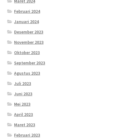
Maret 2024
Februari 2024
Januari 2024
Desember 2023
November 2023
Oktober 2023
September 2023
Agustus 2023
Juli 2023
Juni 2023
Mei 2023
April 2023
Maret 2023
Februari 2023