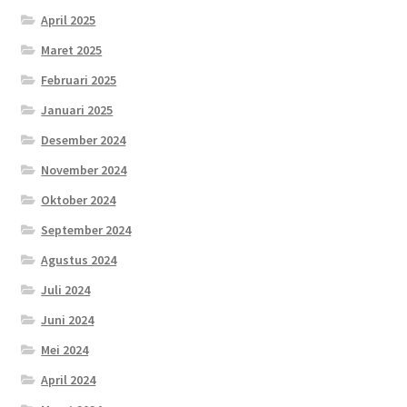
April 2025
Maret 2025
Februari 2025
Januari 2025
Desember 2024
November 2024
Oktober 2024
September 2024
Agustus 2024
Juli 2024
Juni 2024
Mei 2024
April 2024