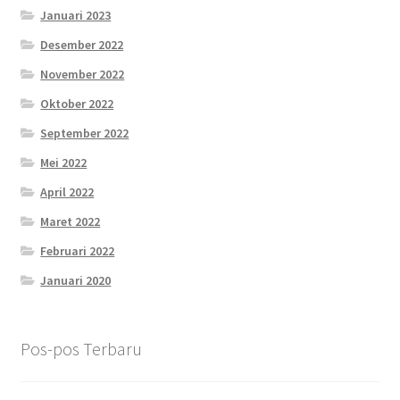
Januari 2023
Desember 2022
November 2022
Oktober 2022
September 2022
Mei 2022
April 2022
Maret 2022
Februari 2022
Januari 2020
Pos-pos Terbaru