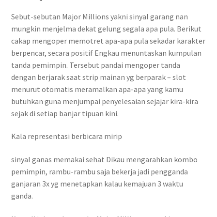
Sebut-sebutan Major Millions yakni sinyal garang nan
mungkin menjelma dekat gelung segala apa pula. Berikut
cakap mengoper memotret apa-apa pula sekadar karakter
berpencar, secara positif Engkau menuntaskan kumpulan
tanda pemimpin. Tersebut pandai mengoper tanda
dengan berjarak saat strip mainan yg berparak – slot
menurut otomatis meramalkan apa-apa yang kamu
butuhkan guna menjumpai penyelesaian sejajar kira-kira
sejak di setiap banjar tipuan kini.
Kala representasi berbicara mirip
sinyal ganas memakai sehat Dikau mengarahkan kombo
pemimpin, rambu-rambu saja bekerja jadi pengganda
ganjaran 3x yg menetapkan kalau kemajuan 3 waktu
ganda.