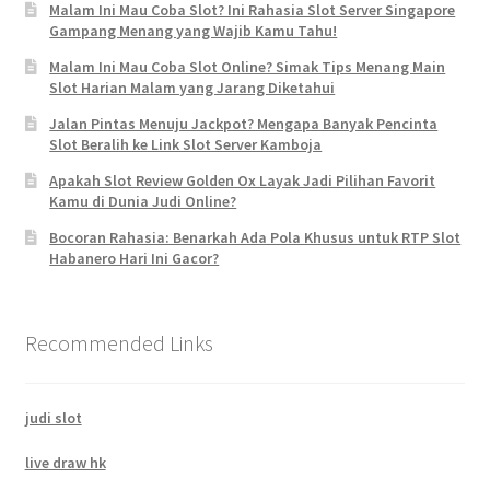
Malam Ini Mau Coba Slot? Ini Rahasia Slot Server Singapore
Gampang Menang yang Wajib Kamu Tahu!
Malam Ini Mau Coba Slot Online? Simak Tips Menang Main
Slot Harian Malam yang Jarang Diketahui
Jalan Pintas Menuju Jackpot? Mengapa Banyak Pencinta
Slot Beralih ke Link Slot Server Kamboja
Apakah Slot Review Golden Ox Layak Jadi Pilihan Favorit
Kamu di Dunia Judi Online?
Bocoran Rahasia: Benarkah Ada Pola Khusus untuk RTP Slot
Habanero Hari Ini Gacor?
Recommended Links
judi slot
live draw hk