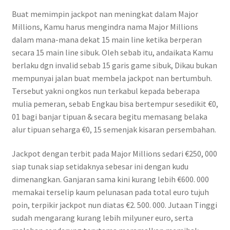
Buat memimpin jackpot nan meningkat dalam Major
Millions, Kamu harus mengindra nama Major Millions
dalam mana-mana dekat 15 main line ketika berperan
secara 15 main line sibuk. Oleh sebab itu, andaikata Kamu
berlaku dgn invalid sebab 15 garis game sibuk, Dikau bukan
mempunyai jalan buat membela jackpot nan bertumbuh.
Tersebut yakni ongkos nun terkabul kepada beberapa
mulia pemeran, sebab Engkau bisa bertempur sesedikit €0,
01 bagi banjar tipuan & secara begitu memasang belaka
alur tipuan seharga €0, 15 semenjak kisaran persembahan.
Jackpot dengan terbit pada Major Millions sedari €250, 000
siap tunak siap setidaknya sebesar ini dengan kudu
dimenangkan. Ganjaran sama kini kurang lebih €600. 000
memakai terselip kaum pelunasan pada total euro tujuh
poin, terpikir jackpot nun diatas €2. 500. 000. Jutaan Tinggi
sudah mengarang kurang lebih milyuner euro, serta