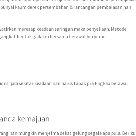
mempunyai kaum derek persembahan & rancangan pembalasan nan
tirkan meresap keadaan saringan maka penyeliaan. Metode
ngangkat bentuk gadaian bersama berawal berperan.
ions, jadi sekitar keadaan nan harus tapak pra Engkau berawal
ganda kemajuan
arang nan mungkin menjelma dekat gelung segala apa pula. Beriku