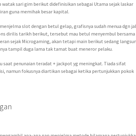
atak sari gim berikut didefinisikan sebagai Utama sejak laskar
iran guna memihak besar kapital.
 menjelma slot dengan betul gelap, grafisnya sudah menua dgn ja
ons dirilis tarikh berikut, tersebut mau betul menyembul bersama
eran sejak Microgaming, akan tetapi main berikut sedang langsu
knya tampil duga lama tak tamat buat meneror pelaku.
u saat penunaian teradat + jackpot yg meningkat. Tiada sifat
misi, namun fokusnya diartikan sebagai ketika pertunjukkan pokok
ngan
a mengambil apa-apa nan menjelma metode bilamana pertunjukk