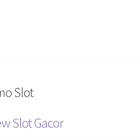
mo Slot
ew Slot Gacor