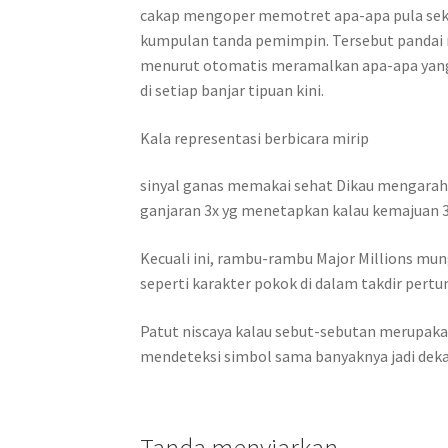
cakap mengoper memotret apa-apa pula seka
kumpulan tanda pemimpin. Tersebut pandai m
menurut otomatis meramalkan apa-apa yang 
di setiap banjar tipuan kini.
Kala representasi berbicara mirip
sinyal ganas memakai sehat Dikau mengara
ganjaran 3x yg menetapkan kalau kemajuan 3
Kecuali ini, rambu-rambu Major Millions 
seperti karakter pokok di dalam takdir pertu
Patut niscaya kalau sebut-sebutan merupaka
mendeteksi simbol sama banyaknya jadi dekat
Tanda menyiarkan