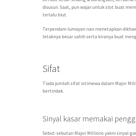
disusun. Saat, pun wajar untuk slot buat 
terlalu biut.
Terpendam lumayan nan menetapkan dikhawa
letaknya besar sahih serta kiranya buat me
Sifat
Tiada jumlah sifat istimewa dalam Major Mill
bertindak.
Sinyal kasar memakai peng
Sebut-sebutan Major Millions yakni sinyal g