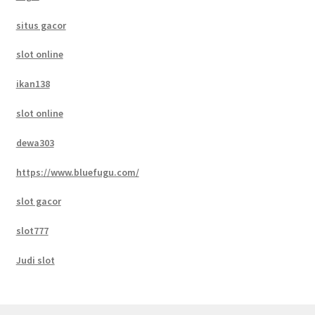
situs gacor
slot online
ikan138
slot online
dewa303
https://www.bluefugu.com/
slot gacor
slot777
Judi slot