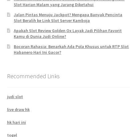
Slot Harian Malam yang Jarang Diketahui
Jalan Pintas Menuju Jackpot? Mengapa Banyak Pencinta
Slot Beralih ke Link Slot Server Kamboja
Apakah Slot Review Golden Ox Layak Jadi Pilihan Favorit
Kamu di Dunia Judi Online?
Bocoran Rahasia: Benarkah Ada Pola Khusus untuk RTP Slot
Habanero Hari Ini Gacor?
Recommended Links
judi slot
live draw hk
hk hari ini
togel