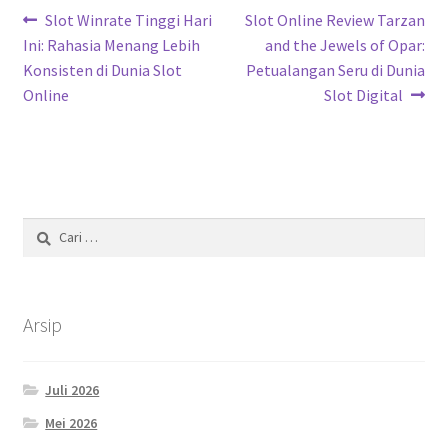
Navigasi
Previous
Next
Slot Winrate Tinggi Hari
Slot Online Review Tarzan
post:
post:
Ini: Rahasia Menang Lebih
and the Jewels of Opar:
pos
Konsisten di Dunia Slot
Petualangan Seru di Dunia
Online
Slot Digital
Cari
untuk:
Arsip
Juli 2026
Mei 2026