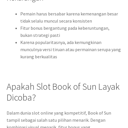
Pemain harus bersabar karena kemenangan besar
tidak selalu muncul secara konsisten
Fitur bonus bergantung pada keberuntungan,
bukan strategi pasti
Karena popularitasnya, ada kemungkinan
munculnya versi tiruan atau permainan serupa yang
kurang berkualitas
Apakah Slot Book of Sun Layak
Dicoba?
Dalam dunia slot online yang kompetitif, Book of Sun
tampil sebagai salah satu pilihan menarik. Dengan
kombinasi visual menarik, fitur bonus yang