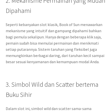
2. Mekanisme Permainan yang Mudah
Dipahami
Seperti kebanyakan slot klasik, Book of Sun menawarkan
mekanisme yang intuitif dan gampang dipahami bahkan
bagi pemula sekalipun. Hanya dengan beberapa klik saja,
pemain sudah bisa memulai permainan dan menikmati
setiap putarannya. Sistem taruhan yang fleksibel juga
memungkinkan berbagai daring, dari taruhan kecil sampai
besar sesuai kenyamanan dan kemampuan modal Anda.
3. Simbol Wild dan Scatter bertema
Buku Sihir
Dalam slot ini, simbol wild dan scatter sama-sama