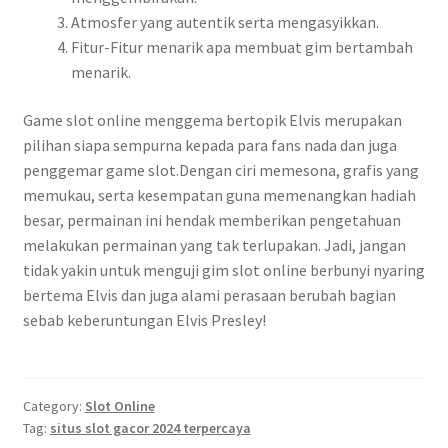
Atmosfer yang autentik serta mengasyikkan.
Fitur-Fitur menarik apa membuat gim bertambah
menarik.
Game slot online menggema bertopik Elvis merupakan
pilihan siapa sempurna kepada para fans nada dan juga
penggemar game slot.Dengan ciri memesona, grafis yang
memukau, serta kesempatan guna memenangkan hadiah
besar, permainan ini hendak memberikan pengetahuan
melakukan permainan yang tak terlupakan. Jadi, jangan
tidak yakin untuk menguji gim slot online berbunyi nyaring
bertema Elvis dan juga alami perasaan berubah bagian
sebab keberuntungan Elvis Presley!
Category:
Slot Online
Tag:
situs slot gacor 2024 terpercaya