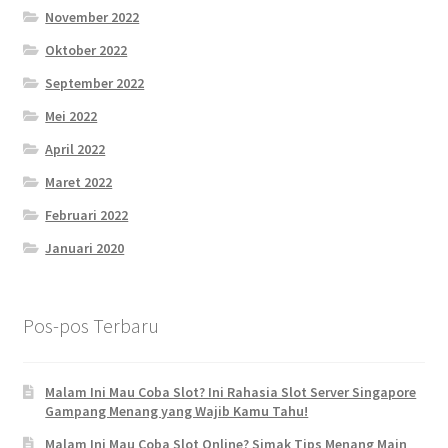
November 2022
Oktober 2022
September 2022
Mei 2022
April 2022
Maret 2022
Februari 2022
Januari 2020
Pos-pos Terbaru
Malam Ini Mau Coba Slot? Ini Rahasia Slot Server Singapore
Gampang Menang yang Wajib Kamu Tahu!
Malam Ini Mau Coba Slot Online? Simak Tips Menang Main