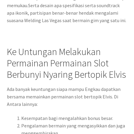
memukau.Serta desain apa spesifikasi serta soundtrack
apa ikonik, partisipan benar-benar hendak mengalami
suasana Welding Las Vegas saat bermain gim yang satu ini.
Ke Untungan Melakukan
Permainan Permainan Slot
Berbunyi Nyaring Bertopik Elvis
Ada banyak keuntungan siapa mampu Engkau dapatkan
bersama memainkan permainan slot bertopik Elvis. Di
Antara lainnya:
Kesempatan bagi mengalahkan bonus besar.
Pengalaman bermain yang mengasyikkan dan juga
menggembirakan.