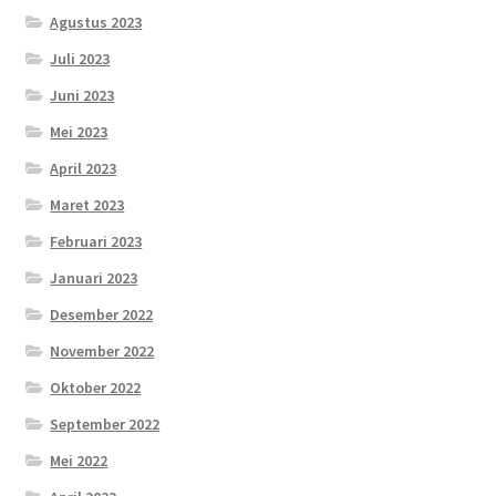
Agustus 2023
Juli 2023
Juni 2023
Mei 2023
April 2023
Maret 2023
Februari 2023
Januari 2023
Desember 2022
November 2022
Oktober 2022
September 2022
Mei 2022