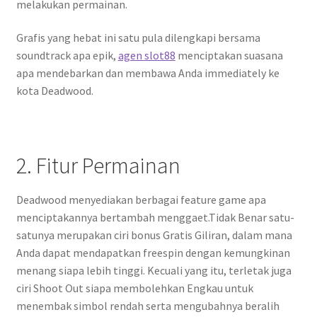
melakukan permainan.
Grafis yang hebat ini satu pula dilengkapi bersama
soundtrack apa epik,
agen slot88
menciptakan suasana
apa mendebarkan dan membawa Anda immediately ke
kota Deadwood.
2. Fitur Permainan
Deadwood menyediakan berbagai feature game apa
menciptakannya bertambah menggaet.Tidak Benar satu-
satunya merupakan ciri bonus Gratis Giliran, dalam mana
Anda dapat mendapatkan freespin dengan kemungkinan
menang siapa lebih tinggi. Kecuali yang itu, terletak juga
ciri Shoot Out siapa membolehkan Engkau untuk
menembak simbol rendah serta mengubahnya beralih