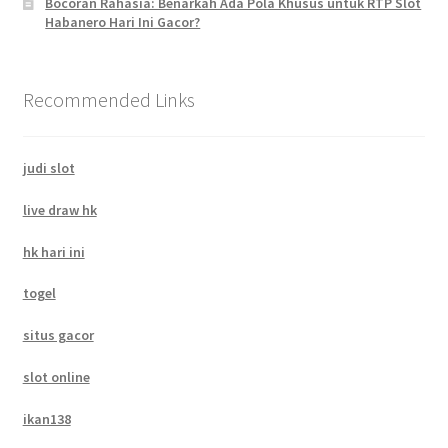
Bocoran Rahasia: Benarkah Ada Pola Khusus untuk RTP Slot
Habanero Hari Ini Gacor?
Recommended Links
judi slot
live draw hk
hk hari ini
togel
situs gacor
slot online
ikan138