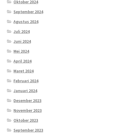
Oktober 2024
September 2024
Agustus 2024
Juli 2024
Juni 2024
Mei 2024
April 2024
Maret 2024
Februari 2024
Januari 2024
Desember 2023
November 2023
Oktober 2023
September 2023