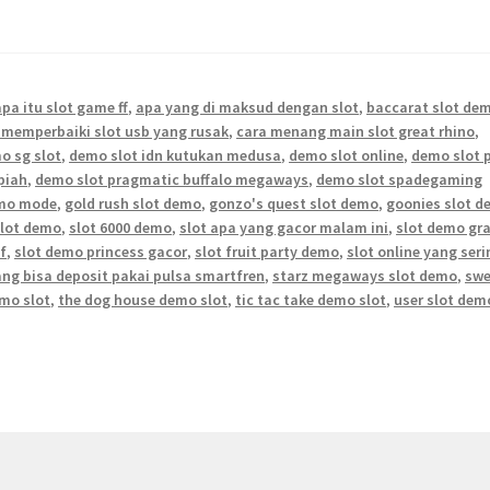
apa itu slot game ff
,
apa yang di maksud dengan slot
,
baccarat slot de
 memperbaiki slot usb yang rusak
,
cara menang main slot great rhino
,
o sg slot
,
demo slot idn kutukan medusa
,
demo slot online
,
demo slot 
piah
,
demo slot pragmatic buffalo megaways
,
demo slot spadegaming
emo mode
,
gold rush slot demo
,
gonzo's quest slot demo
,
goonies slot 
slot demo
,
slot 6000 demo
,
slot apa yang gacor malam ini
,
slot demo gra
f
,
slot demo princess gacor
,
slot fruit party demo
,
slot online yang seri
ang bisa deposit pakai pulsa smartfren
,
starz megaways slot demo
,
swe
mo slot
,
the dog house demo slot
,
tic tac take demo slot
,
user slot dem