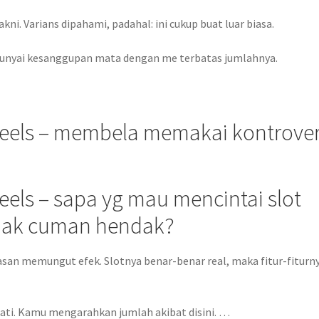
. Varians dipahami, padahal: ini cukup buat luar biasa.
mpunyai kesanggupan mata dengan me terbatas jumlahnya.
iReels – membela memakai kontrover
Reels – sapa yg mau mencintai slot
idak cuman hendak?
asan memungut efek. Slotnya benar-benar real, maka fitur-fiturn
jati. Kamu mengarahkan jumlah akibat disini. …