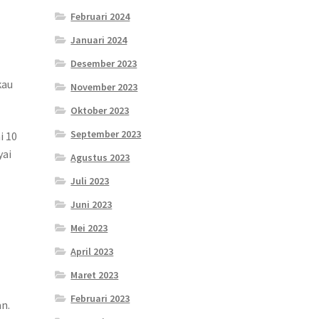
Februari 2024
Januari 2024
Desember 2023
kau
November 2023
Oktober 2023
September 2023
i 10
yai
Agustus 2023
Juli 2023
Juni 2023
Mei 2023
April 2023
Maret 2023
Februari 2023
n.