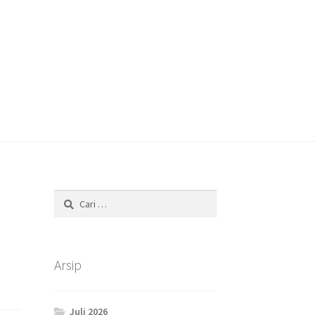
Cari
untuk:
Arsip
Juli 2026