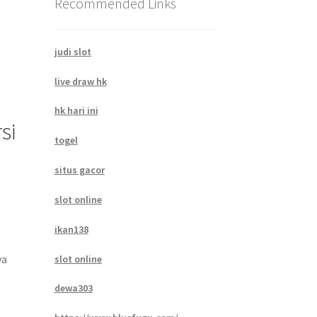
Recommended Links
judi slot
live draw hk
hk hari ini
si
togel
situs gacor
slot online
ikan138
ya
slot online
dewa303