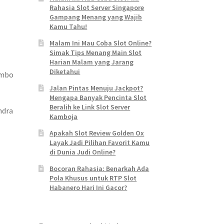
Rahasia Slot Server Singapore
Gampang Menang yang Wajib
Kamu Tahu!
Malam Ini Mau Coba Slot Online?
Simak Tips Menang Main Slot
Harian Malam yang Jarang
Diketahui
ombo
Jalan Pintas Menuju Jackpot?
Mengapa Banyak Pencinta Slot
Beralih ke Link Slot Server
ndra
Kamboja
Apakah Slot Review Golden Ox
Layak Jadi Pilihan Favorit Kamu
di Dunia Judi Online?
Bocoran Rahasia: Benarkah Ada
Pola Khusus untuk RTP Slot
Habanero Hari Ini Gacor?