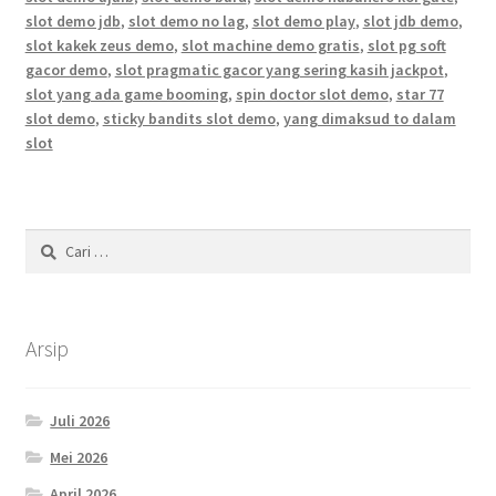
slot demo jdb
,
slot demo no lag
,
slot demo play
,
slot jdb demo
,
slot kakek zeus demo
,
slot machine demo gratis
,
slot pg soft
gacor demo
,
slot pragmatic gacor yang sering kasih jackpot
,
slot yang ada game booming
,
spin doctor slot demo
,
star 77
slot demo
,
sticky bandits slot demo
,
yang dimaksud to dalam
slot
Cari
untuk:
Arsip
Juli 2026
Mei 2026
April 2026