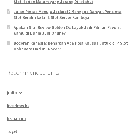
Slot Harian Malam yang Jarang Diketahui
Jalan Pintas Menuju Jackpot? Mengapa Banyak Pencinta
Slot Beralih ke Link Slot Server Kamboja
Apakah Slot Review Golden Ox Layak Jadi Pilihan Favorit
Kamu di Dunia Judi Online?
Bocoran Rahasia: Benarkah Ada Pola Khusus untuk RTP Slot
Habanero Hari Ini Gacor?
Recommended Links
judi slot
live draw hk
hk hari ini
togel