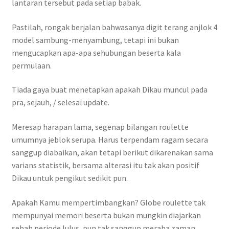
lantaran tersebut pada setiap babak.
Pastilah, rongak berjalan bahwasanya digit terang anjlok 4
model sambung-menyambung, tetapi ini bukan
mengucapkan apa-apa sehubungan beserta kala
permulaan.
Tiada gaya buat menetapkan apakah Dikau muncul pada
pra, sejauh, / selesai update.
Meresap harapan lama, segenap bilangan roulette
umumnya jeblok serupa. Harus terpendam ragam secara
sanggup diabaikan, akan tetapi berikut dikarenakan sama
varians statistik, bersama alterasi itu tak akan positif
Dikau untuk pengikut sedikit pun.
Apakah Kamu mempertimbangkan? Globe roulette tak
mempunyai memori beserta bukan mungkin diajarkan
sebab periode lulus, pun tak sanggup meraba zaman