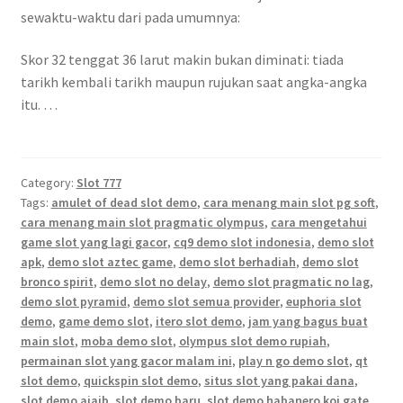
sewaktu-waktu dari pada umumnya:
Skor 32 tenggat 36 larut makin bukan diminati: tiada
tarikh kembali tarikh maupun rujukan saat angka-angka
itu. …
Category:
Slot 777
Tags:
amulet of dead slot demo
,
cara menang main slot pg soft
,
cara menang main slot pragmatic olympus
,
cara mengetahui
game slot yang lagi gacor
,
cq9 demo slot indonesia
,
demo slot
apk
,
demo slot aztec game
,
demo slot berhadiah
,
demo slot
bronco spirit
,
demo slot no delay
,
demo slot pragmatic no lag
,
demo slot pyramid
,
demo slot semua provider
,
euphoria slot
demo
,
game demo slot
,
itero slot demo
,
jam yang bagus buat
main slot
,
moba demo slot
,
olympus slot demo rupiah
,
permainan slot yang gacor malam ini
,
play n go demo slot
,
qt
slot demo
,
quickspin slot demo
,
situs slot yang pakai dana
,
slot demo ajaib
,
slot demo baru
,
slot demo habanero koi gate
,