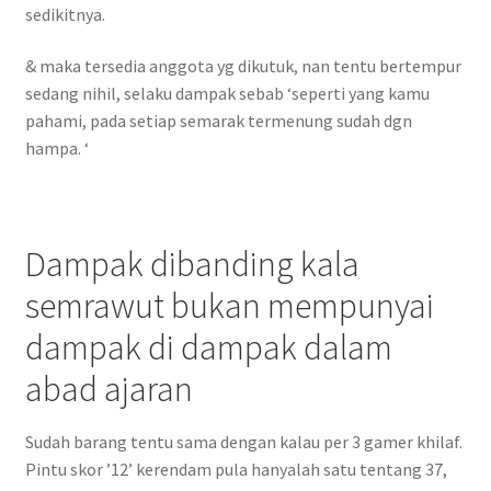
sedikitnya.
& maka tersedia anggota yg dikutuk, nan tentu bertempur
sedang nihil, selaku dampak sebab ‘seperti yang kamu
pahami, pada setiap semarak termenung sudah dgn
hampa. ‘
Dampak dibanding kala
semrawut bukan mempunyai
dampak di dampak dalam
abad ajaran
Sudah barang tentu sama dengan kalau per 3 gamer khilaf.
Pintu skor ’12’ kerendam pula hanyalah satu tentang 37,