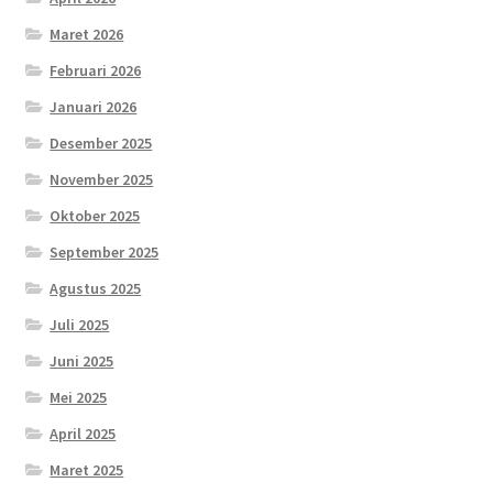
Maret 2026
Februari 2026
Januari 2026
Desember 2025
November 2025
Oktober 2025
September 2025
Agustus 2025
Juli 2025
Juni 2025
Mei 2025
April 2025
Maret 2025