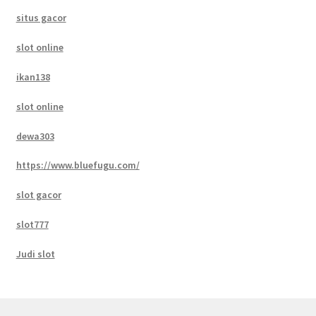
situs gacor
slot online
ikan138
slot online
dewa303
https://www.bluefugu.com/
slot gacor
slot777
Judi slot