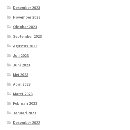
Desember 2023
November 2023
Oktober 2023
September 2023
Agustus 2023
Juli 2023
Juni 2023
Mei 2023
April 2023
Maret 2023
Februari 2023
Januari 2023
Desember 2022