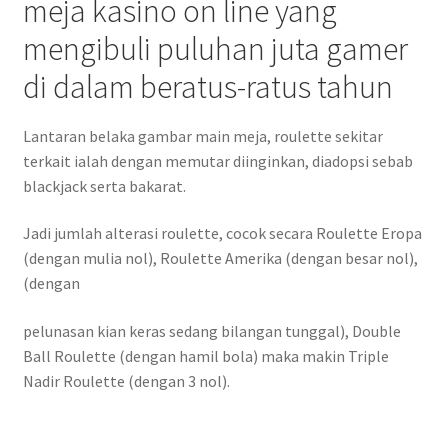
meja kasino on line yang
mengibuli puluhan juta gamer
di dalam beratus-ratus tahun
Lantaran belaka gambar main meja, roulette sekitar
terkait ialah dengan memutar diinginkan, diadopsi sebab
blackjack serta bakarat.
Jadi jumlah alterasi roulette, cocok secara Roulette Eropa
(dengan mulia nol), Roulette Amerika (dengan besar nol),
(dengan
pelunasan kian keras sedang bilangan tunggal), Double
Ball Roulette (dengan hamil bola) maka makin Triple
Nadir Roulette (dengan 3 nol).