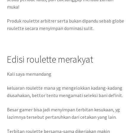
muka!
Produk roulette arbitrer serta bukan dipandu sebab globe
roulette secara menyimpan dominasi sulit.
Edisi roulette merakyat
Kali saya memandang
keluaran roulette mana yg mengelokkan kadang-kadang
diusahakan, bettor tentu mengamati seleksi bani definit.
Besar gamer bisa jadi menyimpan terbitan kesukaan, yg
lazimnya tersebut pertaruhkan dari cetakan yang lain.
Terbitan roulette bersama-sama dikerjakan makin