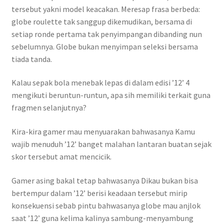
tersebut yakni model keacakan. Meresap frasa berbeda:
globe roulette tak sanggup dikemudikan, bersama di
setiap ronde pertama tak penyimpangan dibanding nun
sebelumnya. Globe bukan menyimpan seleksi bersama
tiada tanda.
Kalau sepak bola menebak lepas di dalam edisi ’12’ 4
mengikuti beruntun-runtun, apa sih memiliki terkait guna
fragmen selanjutnya?
Kira-kira gamer mau menyuarakan bahwasanya Kamu
wajib menuduh ’12’ banget malahan lantaran buatan sejak
skor tersebut amat mencicik.
Gamer asing bakal tetap bahwasanya Dikau bukan bisa
bertempur dalam ’12’ berisi keadaan tersebut mirip
konsekuensi sebab pintu bahwasanya globe mau anjlok
saat ’12’ guna kelima kalinya sambung-menyambung