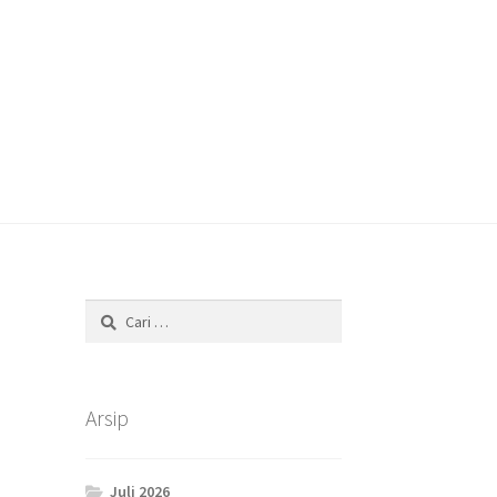
Cari
untuk:
Arsip
Juli 2026