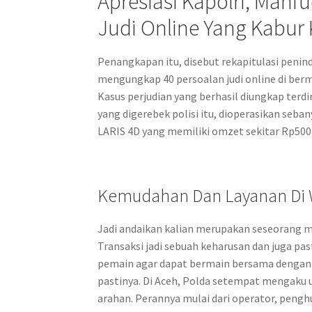
Apresiasi Kapolri, Mah
Judi Online Yang Kabur 
Penangkapan itu, disebut rekapitulasi penin
mengungkap 40 persoalan judi online di ber
Kasus perjudian yang berhasil diungkap terdiri
yang digerebek polisi itu, dioperasikan seba
LARIS 4D yang memiliki omzet sekitar Rp500 j
Kemudahan Dan Layanan Di We
Jadi andaikan kalian merupakan seseorang 
Transaksi jadi sebuah keharusan dan juga pas
pemain agar dapat bermain bersama dengan 
pastinya. Di Aceh, Polda setempat mengaku u
arahan. Perannya mulai dari operator, peng