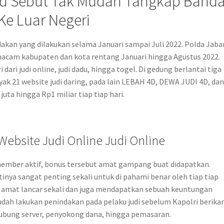
fud Sebut Tak Mudah Tangkap Banda
Ke Luar Negeri
dakan yang dilakukan selama Januari sampai Juli 2022. Polda Jaba
macam kabupaten dan kota rentang Januari hingga Agustus 2022.
 dari judi online, judi dadu, hingga togel. Di gedung berlantai tiga
nyak 21 website judi daring, pada lain LEBAH 4D, DEWA JUDI 4D, da
uta hingga Rp1 miliar tiap tiap hari.
bsite Judi Online Judi Online
member aktif, bonus tersebut amat gampang buat didapatkan.
tinya sangat penting sekali untuk di pahami benar oleh tiap tiap
amat lancar sekali dan juga mendapatkan sebuah keuntungan
dah lakukan penindakan pada pelaku judi sebelum Kapolri berika
hubung server, penyokong dana, hingga pemasaran.