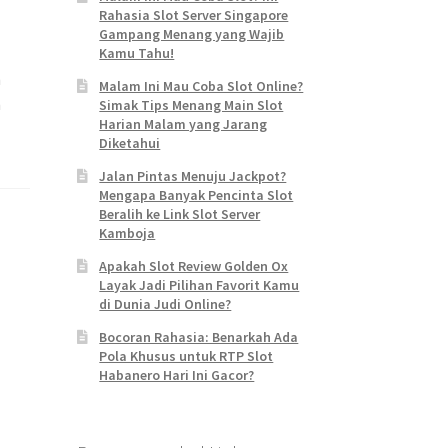
Rahasia Slot Server Singapore
Gampang Menang yang Wajib
Kamu Tahu!
h
Malam Ini Mau Coba Slot Online?
n
Simak Tips Menang Main Slot
Harian Malam yang Jarang
Diketahui
Jalan Pintas Menuju Jackpot?
Mengapa Banyak Pencinta Slot
Beralih ke Link Slot Server
Kamboja
Apakah Slot Review Golden Ox
Layak Jadi Pilihan Favorit Kamu
di Dunia Judi Online?
Bocoran Rahasia: Benarkah Ada
Pola Khusus untuk RTP Slot
Habanero Hari Ini Gacor?