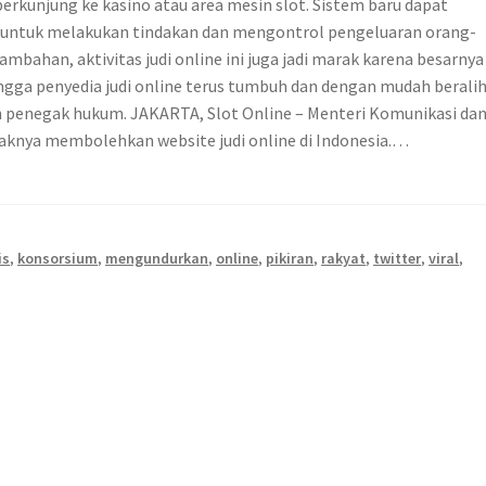
berkunjung ke kasino atau area mesin slot. Sistem baru dapat
r untuk melakukan tindakan dan mengontrol pengeluaran orang-
bahan, aktivitas judi online ini juga jadi marak karena besarnya
ngga penyedia judi online terus tumbuh dan dengan mudah berali
eh penegak hukum. JAKARTA, Slot Online – Menteri Komunikasi da
knya membolehkan website judi online di Indonesia.…
is
,
konsorsium
,
mengundurkan
,
online
,
pikiran
,
rakyat
,
twitter
,
viral
,