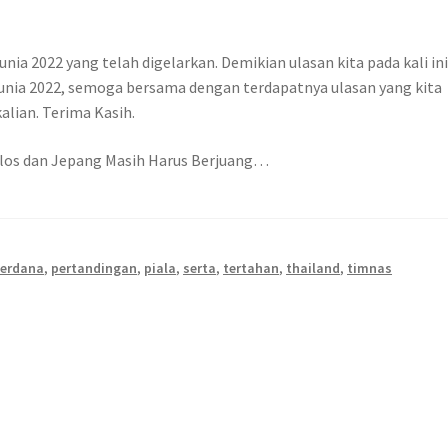
nia 2022 yang telah digelarkan. Demikian ulasan kita pada kali in
unia 2022, semoga bersama dengan terdapatnya ulasan yang kita
alian. Terima Kasih.
Lolos dan Jepang Masih Harus Berjuang…
erdana
,
pertandingan
,
piala
,
serta
,
tertahan
,
thailand
,
timnas