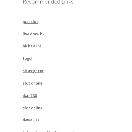
Recommended Links
judi slot
live draw hk
hk hari ini
togel
situs gacor
slot online
ikan138
slot online
dewa303