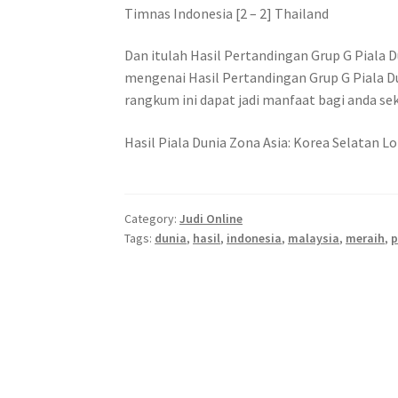
Timnas Indonesia [2 – 2] Thailand
Dan itulah Hasil Pertandingan Grup G Piala Du
mengenai Hasil Pertandingan Grup G Piala D
rangkum ini dapat jadi manfaat bagi anda sek
Hasil Piala Dunia Zona Asia: Korea Selatan 
Category:
Judi Online
Tags:
dunia
,
hasil
,
indonesia
,
malaysia
,
meraih
,
p