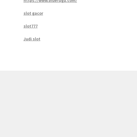
https://www.bluefugu.com/
slot gacor
slot777
Judi slot