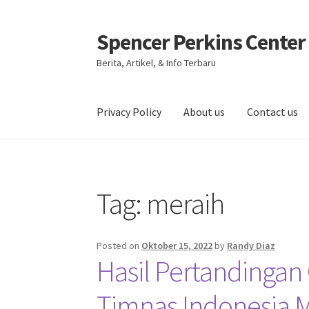
Spencer Perkins Center
Skip
Skip
to
to
Berita, Artikel, & Info Terbaru
navigation
content
Privacy Policy
About us
Contact us
Beranda
About us
Contact us
Privacy Policy
Tag:
meraih
Posted on
Oktober 15, 2022
by
Randy Diaz
Hasil Pertandingan 
Timnas Indonesia 