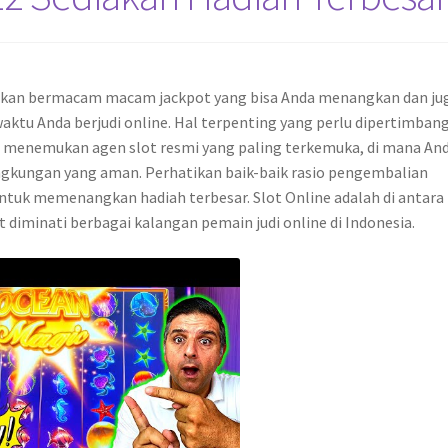
iakan bermacam macam jackpot yang bisa Anda menangkan dan ju
aktu Anda berjudi online. Hal terpenting yang perlu dipertimban
h menemukan agen slot resmi yang paling terkemuka, di mana An
ngkungan yang aman. Perhatikan baik-baik rasio pengembalian
untuk memenangkan hadiah terbesar. Slot Online adalah di antara
diminati berbagai kalangan pemain judi online di Indonesia.