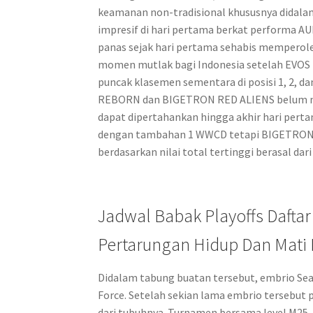
keamanan non-tradisional khususnya didal
impresif di hari pertama berkat performa AU
panas sejak hari pertama sehabis memperole
momen mutlak bagi Indonesia setelah EVO
puncak klasemen sementara di posisi 1, 2, 
REBORN dan BIGETRON RED ALIENS belum men
dapat dipertahankan hingga akhir hari pe
dengan tambahan 1 WWCD tetapi BIGETRON R
berdasarkan nilai total tertinggi berasal da
Jadwal Babak Playoffs Daftar
Pertarungan Hidup Dan Mati 
Didalam tabung buatan tersebut, embrio Se
Force. Setelah sekian lama embrio tersebut 
dari tubuhnya. Turnamen bersama level M25 J