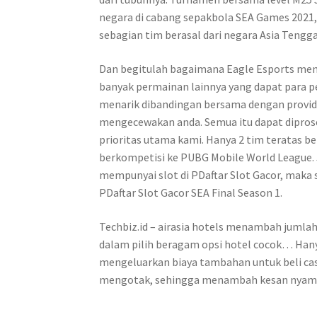
negara di cabang sepakbola SEA Games 2021,
sebagian tim berasal dari negara Asia Tengg
Dan begitulah bagaimana Eagle Esports mend
banyak permainan lainnya yang dapat para pem
menarik dibandingan bersama dengan provider
mengecewakan anda. Semua itu dapat dipros
prioritas utama kami. Hanya 2 tim teratas be
berkompetisi ke PUBG Mobile World League. J
mempunyai slot di PDaftar Slot Gacor, maka s
PDaftar Slot Gacor SEA Final Season 1.
Techbiz.id – airasia hotels menambah jumla
dalam pilih beragam opsi hotel cocok… Hanya 
mengeluarkan biaya tambahan untuk beli casin
mengotak, sehingga menambah kesan nyam