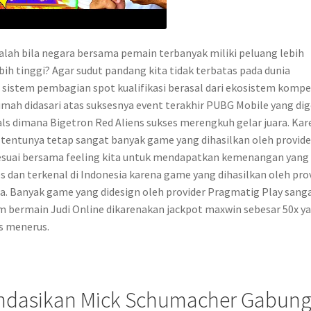
alah bila negara bersama pemain terbanyak miliki peluang lebih
bih tinggi? Agar sudut pandang kita tidak terbatas pada dunia
p sistem pembagian spot kualifikasi berasal dari ekosistem kompe
umah didasari atas suksesnya event terakhir PUBG Mobile yang dig
nals dimana Bigetron Red Aliens sukses merengkuh gelar juara. Ka
tentunya tetap sangat banyak game yang dihasilkan oleh provider
esuai bersama feeling kita untuk mendapatkan kemenangan yang
es dan terkenal di Indonesia karena game yang dihasilkan oleh pro
a. Banyak game yang didesign oleh provider Pragmatig Play sang
m bermain Judi Online dikarenakan jackpot maxwin sebesar 50x y
us menerus.
ndasikan Mick Schumacher Gabun