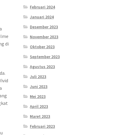
Februari 2024
Januari 2024
Desember 2023
a
alme
November 2023
ng di
Oktober 2023
September 2023
Agustus 2023
da.
Juli 2023
Vivid
Juni 2023
a
yang
Mei 2023
gkat
April 2023
Maret 2023
Februari 2023
su