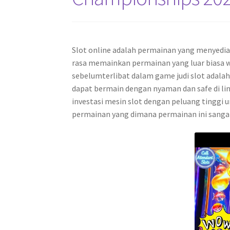
Slot online adalah permainan yang menyed
rasa memainkan permainan yang luar biasa w
sebelumterlibat dalam game judi slot adala
dapat bermain dengan nyaman dan safe di li
investasi mesin slot dengan peluang tinggi 
permainan yang dimana permainan ini sangat 