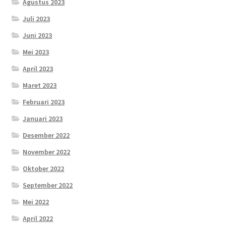
Agustus 2023
Juli 2023
Juni 2023
Mei 2023
April 2023
Maret 2023
Februari 2023
Januari 2023
Desember 2022
November 2022
Oktober 2022
September 2022
Mei 2022
April 2022