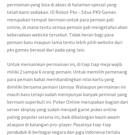
permainan yang bisa di akses di halaman spesial yang
telah kami sediakan. ID Robot Pkv – Situs PKV Games
merupakan tempat bermain untuk para pemain judi
online, di mana tentu semua pemain judi mengetahui akan
keberadaan website tersebut. Tidak heran bagi para
pemain baru maupun lama tentu lebih pilih website dari
pkv games berasal dari pada yang lain.
Untuk memainkan permainan ini, di tiap tiap meja wajib
miliki 2 sampai 6 orang pemain. Untuk memilih pemenang
para pemain bakal membandingkan nilai kartu yang
dimiliki bersama pemain lainnya. Walaupun permainan ini
masih baru tetapi sudah mempunyai banyak peminat yang
bermain superbull ini. Poker Online merupakan bagian dari
server idnplay yang sudah menjadi game poker online
paling populer selama ini, baik dikalangan kaum awam
ataupun di kalangan pro-player. Pasalnya tiap-tiap
penduduk di berbagai negara dan juga indonesia terlalu