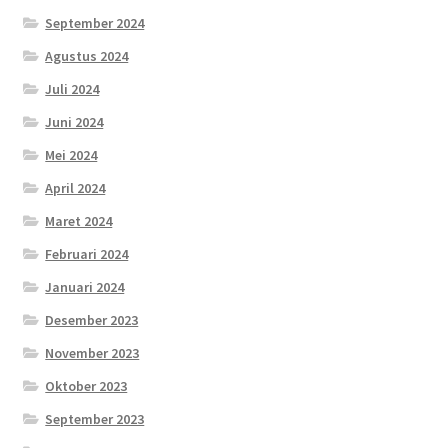
September 2024
Agustus 2024
Juli 2024
Juni 2024
Mei 2024
April 2024
Maret 2024
Februari 2024
Januari 2024
Desember 2023
November 2023
Oktober 2023
September 2023