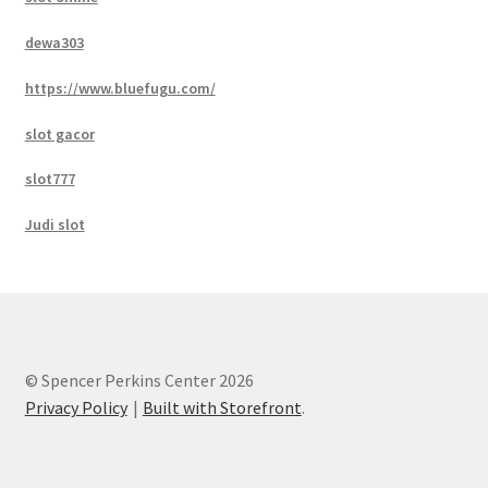
dewa303
https://www.bluefugu.com/
slot gacor
slot777
Judi slot
© Spencer Perkins Center 2026
Privacy Policy
Built with Storefront
.