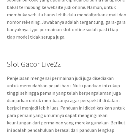
bakal terhubung ke website judi online. Namun, untuk
membuka web itu harus lebih dulu mendaftarkan email dan
nomor rekening. Jawabanya adalah tergantung, gara-gara
banyaknya type permainan slot online sudah pasti tiap-
tiap model tidak serupa juga.
Slot Gacor Live22
Penjelasan mengenai permainan judi juga disediakan
untuk memudahkan pejudi baru. Mutu panduan ini cukup
tinggi sehingga pemain yang telah berpengalaman juga
dianjurkan untuk membacanya agar perspektif di dalam
berjudi menjadi lebih luas. Panduan ini didedikasikan untuk
para pemain yang umumnya dapat menginginkan
keuntungan dari permainan yang mereka gunakan. Berikut
ini adalah pendahuluan berasal dari panduan lengkap