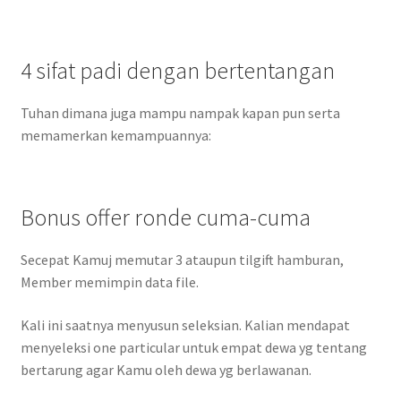
4 sifat padi dengan bertentangan
Tuhan dimana juga mampu nampak kapan pun serta
memamerkan kemampuannya:
Bonus offer ronde cuma-cuma
Secepat Kamuj memutar 3 ataupun tilgift hamburan,
Member memimpin data file.
Kali ini saatnya menyusun seleksian. Kalian mendapat
menyeleksi one particular untuk empat dewa yg tentang
bertarung agar Kamu oleh dewa yg berlawanan.