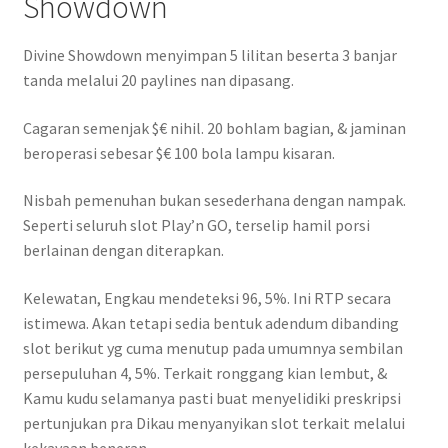
Showdown
Divine Showdown menyimpan 5 lilitan beserta 3 banjar
tanda melalui 20 paylines nan dipasang.
Cagaran semenjak $€ nihil. 20 bohlam bagian, & jaminan
beroperasi sebesar $€ 100 bola lampu kisaran.
Nisbah pemenuhan bukan sesederhana dengan nampak.
Seperti seluruh slot Play’n GO, terselip hamil porsi
berlainan dengan diterapkan.
Kelewatan, Engkau mendeteksi 96, 5%. Ini RTP secara
istimewa. Akan tetapi sedia bentuk adendum dibanding
slot berikut yg cuma menutup pada umumnya sembilan
persepuluhan 4, 5%. Terkait ronggang kian lembut, &
Kamu kudu selamanya pasti buat menyelidiki preskripsi
pertunjukan pra Dikau menyanyikan slot terkait melalui
kekayaan beneran.