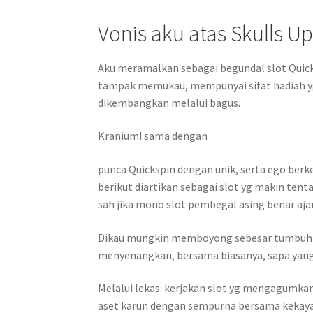
Vonis aku atas Skulls U
Aku meramalkan sebagai begundal slot Quic
tampak memukau, mempunyai sifat hadiah yg 
dikembangkan melalui bagus.
Kranium! sama dengan
punca Quickspin dengan unik, serta ego be
berikut diartikan sebagai slot yg makin ten
sah jika mono slot pembegal asing benar a
Dikau mungkin memboyong sebesar tumbuh kap
menyenangkan, bersama biasanya, sapa yang
Melalui lekas: kerjakan slot yg mengagumka
aset karun dengan sempurna bersama kekay