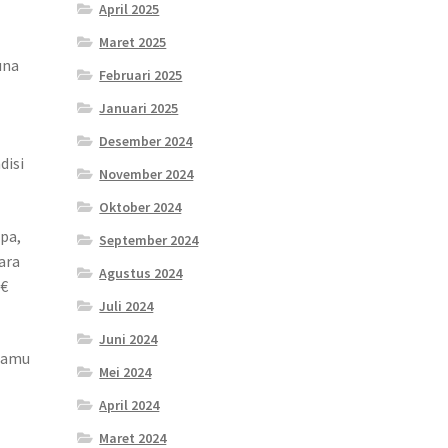
April 2025
Maret 2025
una
Februari 2025
Januari 2025
Desember 2024
disi
November 2024
Oktober 2024
pa,
September 2024
ara
Agustus 2024
$€
Juli 2024
Juni 2024
 Kamu
Mei 2024
April 2024
Maret 2024