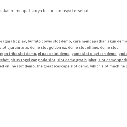
u bakal mendapat karya besar tamasya tersebut. …
pragmatic play
,
buffalo power slot demo
,
cara mendapatkan akun dem
slot djarumtoto
,
demo slot golden ox
,
demo slot offline
,
demo slot
agon tribe slot demo
,
el paso slot demo
,
game slot playtech demo
,
god 
eebet
,
situs togel yang ada slot
,
slot demo gratis joker
,
slot demo spad
ed online slot demo
,
the great icescape slot demo
,
which slot machine 