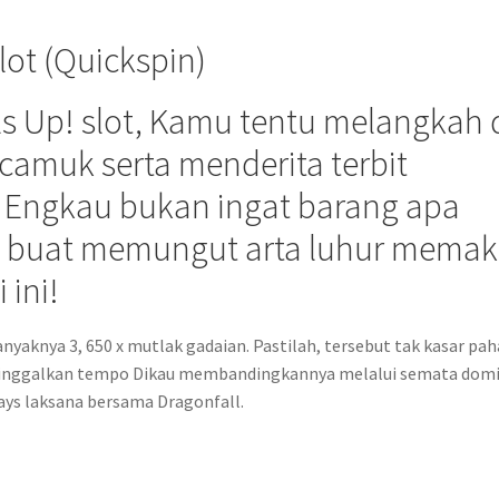
lot (Quickspin)
lls Up! slot, Kamu tentu melangkah 
camuk serta menderita terbit
. Engkau bukan ingat barang apa
n buat memungut arta luhur memak
 ini!
knya 3, 650 x mutlak gadaian. Pastilah, tersebut tak kasar pa
eninggalkan tempo Dikau membandingkannya melalui semata domi
ays laksana bersama Dragonfall.