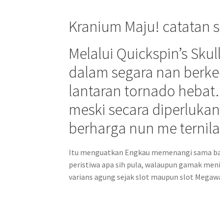
Kranium Maju! catatan s
Melalui Quickspin’s Sku
dalam segara nan berke
lantaran tornado hebat
meski secara diperluka
berharga nun me ternilai
Itu menguatkan Engkau memenangi sama banya
peristiwa apa sih pula, walaupun gamak m
varians agung sejak slot maupun slot Megaw