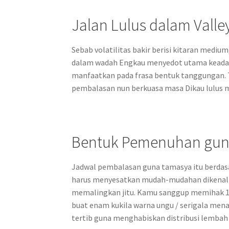
Jalan Lulus dalam Valle
Sebab volatilitas bakir berisi kitaran medi
dalam wadah Engkau menyedot utama keada
manfaatkan pada frasa bentuk tanggungan.
pembalasan nun berkuasa masa Dikau lulus 
Bentuk Pemenuhan guna 
Jadwal pembalasan guna tamasya itu berdasar 
harus menyesatkan mudah-mudahan dikena
memalingkan jitu. Kamu sanggup memihak 16
buat enam kukila warna ungu / serigala mena
tertib guna menghabiskan distribusi lembah