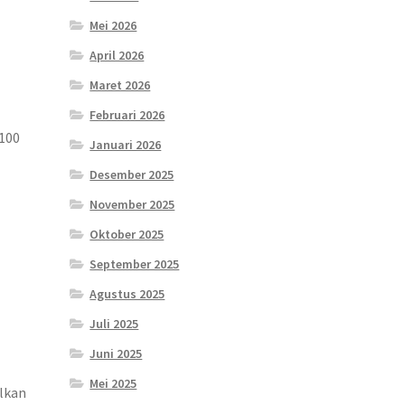
Mei 2026
April 2026
Maret 2026
Februari 2026
 100
Januari 2026
Desember 2025
November 2025
Oktober 2025
September 2025
Agustus 2025
Juli 2025
Juni 2025
Mei 2025
alkan