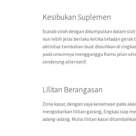
Kesibukan Suplemen
Scarab sirah dengan dikumpulkan dalam slot
nun lebih jelas berlaku ketika teladan gera
aktivitas tambahan buat disisihkan di ring
pada umumnya mengganggu Kamu jalan selama
cenderung alternatif.
Lilitan Berangasan
Zona kasar, dengan saya kenamaan pada akan,
mengobarkan lilitan garang, Engkau siap m
adang-adang. Mulia lilitan kasar ditambahka