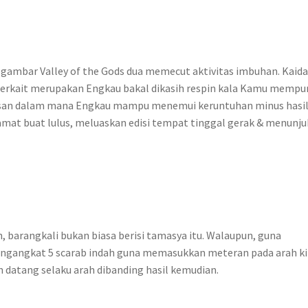
 gambar Valley of the Gods dua memecut aktivitas imbuhan. Kaid
k terkait merupakan Engkau bakal dikasih respin kala Kamu mempu
kasan dalam mana Engkau mampu menemui keruntuhan minus hasil.
t buat lulus, meluaskan edisi tempat tinggal gerak & menunju
 barangkali bukan biasa berisi tamasya itu. Walaupun, guna
engangkat 5 scarab indah guna memasukkan meteran pada arah ki
n datang selaku arah dibanding hasil kemudian.