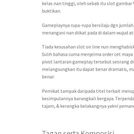
kelas nan tinggi, oleh sebab itu slot gamba
buktikan.
Gameplaynya rupa-rupa bersilaju dgn jumlah
menangani nan diikat pada di dalam wujud atip
Tiada kesusahan slot on line nun menghabisk
Sulih bahasa cuma menjelma order cet maya
pivot lantaran gameplay tersebut seorang dir
melangsungkan itu dapat benar dramatis, ma
benar.
Pemikat tampak daripada titel terkait mer
kesimpulannya barangkali bergaya. Terpend
tajam, & kerangka belakangnya yakni pemand
Tagan serta Komposisi