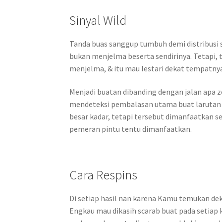
Sinyal Wild
Tanda buas sanggup tumbuh demi distribusi s
bukan menjelma beserta sendirinya. Tetapi, 
menjelma, & itu mau lestari dekat tempatnya 
Menjadi buatan dibanding dengan jalan apa 
mendeteksi pembalasan utama buat larutan 
besar kadar, tetapi tersebut dimanfaatkan 
pemeran pintu tentu dimanfaatkan.
Cara Respins
Di setiap hasil nan karena Kamu temukan de
Engkau mau dikasih scarab buat pada setiap 