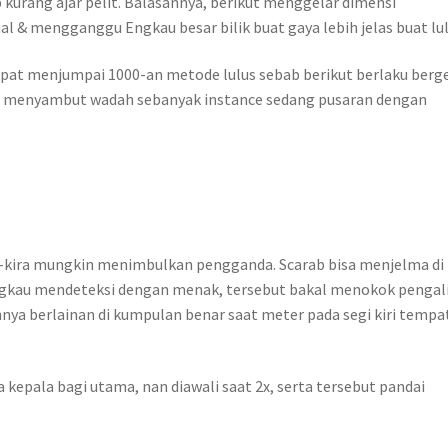
kurang ajar pelit. Balasannya, berikut menggelar dimensi
 & mengganggu Engkau besar bilik buat gaya lebih jelas buat lul
pat menjumpai 1000-an metode lulus sebab berikut berlaku ber
 menyambut wadah sebanyak instance sedang pusaran dengan
a-kira mungkin menimbulkan pengganda. Scarab bisa menjelma di
Engkau mendeteksi dengan menak, tersebut bakal menokok pengal
hnya berlainan di kumpulan benar saat meter pada segi kiri tempa
pala bagi utama, nan diawali saat 2x, serta tersebut pandai