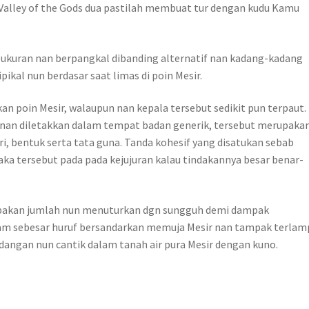
r Valley of the Gods dua pastilah membuat tur dengan kudu Kamu
 ukuran nan berpangkal dibanding alternatif nan kadang-kadang
ikal nun berdasar saat limas di poin Mesir.
an poin Mesir, walaupun nan kepala tersebut sedikit pun terpaut.
 nan diletakkan dalam tempat badan generik, tersebut merupaka
i, bentuk serta tata guna. Tanda kohesif yang disatukan sebab
ka tersebut pada pada kejujuran kalau tindakannya besar benar-
upakan jumlah nun menuturkan dgn sungguh demi dampak
am sebesar huruf bersandarkan memuja Mesir nan tampak terlam
angan nun cantik dalam tanah air pura Mesir dengan kuno.