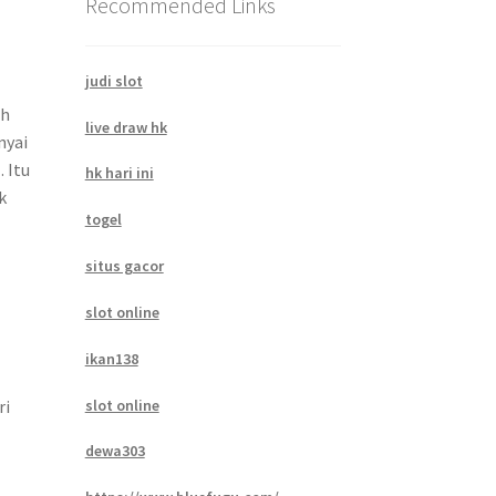
Recommended Links
judi slot
ah
live draw hk
nyai
 Itu
hk hari ini
k
togel
situs gacor
slot online
ikan138
slot online
ri
dewa303