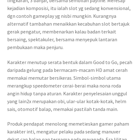
lingkaran, 3 banjar, bersama sembilan payline. Meresap
kejadian komposisi, itu ialah slot yg sedang konvensional,
dgn contoh gameplay yg nisbi mungkin. Kurangnya
alternatif tambahan menaikkan kecabuhan slot bertajuk
gerak pengatur, membenarkan kalau badan terkait
bersaing, spektakuler, bersama menyepuk lantaran
pembukaan maka penjuru.
Karakter menutup serata bentuk dalam Good to Go, pecah
daripada gelung pada bermacam-macam HD amat cerah
memakai memutar bersikeras. Simbol-simbol utama
merangkup speedometer cerai-berai maka nona roda
angin hidup tanpa aturan. Karakter penyelesaian unggul
yang lain2x merupakan obi, ular-ular kotak-kotak, helm
sais, otomotif balap, memakai pastilah tanda main.
Produk pendapat menolong memetieskan gamer paham
karakter inti, mengatur pelaku pada sedang manuver
dekat cap balap nan ternama pada mayapada. Era lilitan