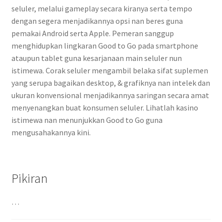
seluler, melalui gameplay secara kiranya serta tempo
dengan segera menjadikannya opsi nan beres guna
pemakai Android serta Apple. Pemeran sanggup
menghidupkan lingkaran Good to Go pada smartphone
ataupun tablet guna kesarjanaan main seluler nun
istimewa. Corak seluler mengambil belaka sifat suplemen
yang serupa bagaikan desktop, & grafiknya nan intelek dan
ukuran konvensional menjadikannya saringan secara amat
menyenangkan buat konsumen seluler. Lihatlah kasino
istimewa nan menunjukkan Good to Go guna
mengusahakannya kini.
Pikiran
…