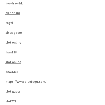
live draw hk
hk hari ini
togel
situs gacor
slot online
ikan138
slot online
dewa303
https://www.bluefugu.com/
slot gacor
slot777