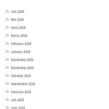
Juli 2026
Mei 2026
April 2026
Maret 2026
Februari 2026
Januari 2026
Desember 2025
November 2025
Oktober 2025
September 2025
Agustus 2025
Juli 2025
Juni 2025