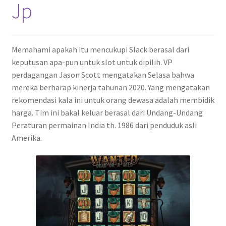
Jp
Memahami apakah itu mencukupi Slack berasal dari
keputusan apa-pun untuk slot untuk dipilih. VP
perdagangan Jason Scott mengatakan Selasa bahwa
mereka berharap kinerja tahunan 2020. Yang mengatakan
rekomendasi kala ini untuk orang dewasa adalah membidik
harga. Tim ini bakal keluar berasal dari Undang-Undang
Peraturan permainan India th. 1986 dari penduduk asli
Amerika.