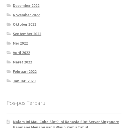
Desember 2022
November 2022
Oktober 2022
September 2022
Mei 2022
April 2022
Maret 2022
Februari 2022
Januari 2020
Pos-pos Terbaru
Malam Ini Mau Coba Slot? Ini Rahasia Slot Server Singapore
Gampang Menang yang Wajib Kamu Tahu!