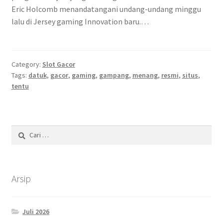
Eric Holcomb menandatangani undang-undang minggu
lalu di Jersey gaming Innovation baru.…
Category:
Slot Gacor
Tags:
datuk
,
gacor
,
gaming
,
gampang
,
menang
,
resmi
,
situs
,
tentu
Cari
untuk:
Arsip
Juli 2026