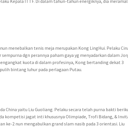
ku Kepala ITTF. Di dalam tahun-tahun energiknya, dia merama
r nun menebalkan tenis meja merupakan Kong LingHui. Pelaku Cina
ar sempurna dgn perannya paham gaya yg menyadarkan dalam Jo
ngangkat kuota di dalam profesinya, Kong bertanding dekat 3
lih bintang luhur pada perlagaan Putau.
ada China yaitu Liu Guoliang. Pelaku secara telah purna bakti berik
 kompetisi jagat inti khususnya Olimpiade, Trofi Bidang, & Invit
n ke-2 nun mengabulkan grand slam nasib pada 3 orientasi. Liu