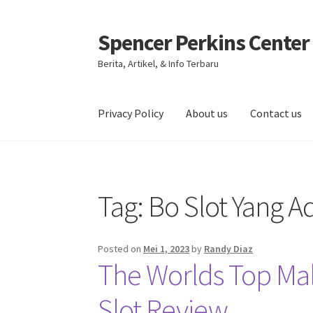
Spencer Perkins Center
Skip
Skip
to
to
Berita, Artikel, & Info Terbaru
navigation
content
Privacy Policy
About us
Contact us
Beranda
About us
Contact us
Privacy Policy
Tag:
Bo Slot Yang A
Posted on
Mei 1, 2023
by
Randy Diaz
The Worlds Top Mal
Slot Review