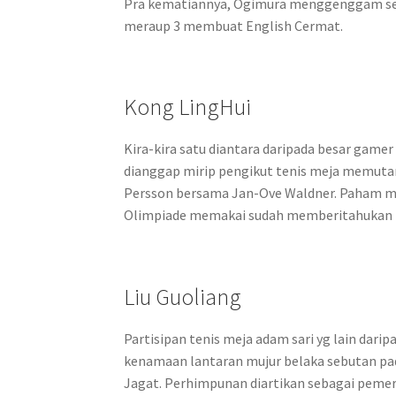
Pra kematiannya, Ogimura menggenggam sela
meraup 3 membuat English Cermat.
Kong LingHui
Kira-kira satu diantara daripada besar game
dianggap mirip pengikut tenis meja memut
Persson bersama Jan-Ove Waldner. Paham me
Olimpiade memakai sudah memberitahukan pu
Liu Guoliang
Partisipan tenis meja adam sari yg lain darip
kenamaan lantaran mujur belaka sebutan pada
Jagat. Perhimpunan diartikan sebagai pemera