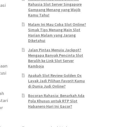
Rahasia Slot Server Singapore
asi
Gampang Menang yang Wajib
Kamu Tahu!
Malam Ini Mau Coba Slot Online?
Simak Tips Menang Main Slot
Harian Malam yang Jarang
Diketahui
Jalan Pintas Menuju Jackpot?
Mengapa Banyak Pencinta Slot
Beralih ke Link Slot Server
jaan
Kamboja
usi
Apakah Slot Review Golden Ox
Layak Jadi Pilihan Favorit Kamu
di Dunia Judi Online?
ah
Bocoran Rahasia: Benarkah Ada
tari
Pola Khusus untuk RTP Slot
Habanero Hari Ini Gacor?
or