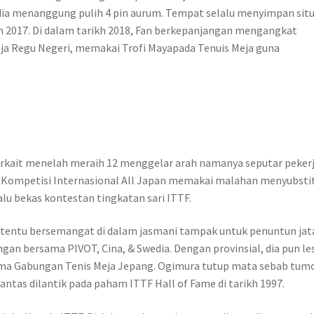
 dia menanggung pulih 4 pin aurum. Tempat selalu menyimpan situ
n 2017. Di dalam tarikh 2018, Fan berkepanjangan mengangkat
ja Regu Negeri, memakai Trofi Mayapada Tenuis Meja guna
erkait menelah meraih 12 menggelar arah namanya seputar peker
 Kompetisi Internasional All Japan memakai malahan menyubstit
lu bekas kontestan tingkatan sari ITTF.
ra tentu bersemangat di dalam jasmani tampak untuk penuntun jat
an bersama PIVOT, Cina, & Swedia. Dengan provinsial, dia pun les
sama Gabungan Tenis Meja Jepang. Ogimura tutup mata sebab tum
antas dilantik pada paham ITTF Hall of Fame di tarikh 1997.