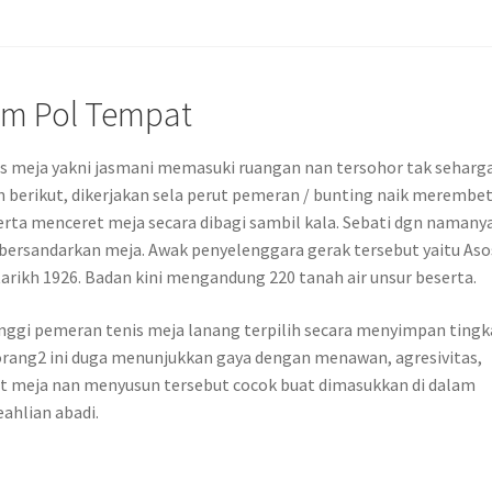
am Pol Tempat
is meja yakni jasmani memasuki ruangan nan tersohor tak seharg
n berikut, dikerjakan sela perut pemeran / bunting naik merembe
rta menceret meja secara dibagi sambil kala. Sebati dgn namanya
 bersandarkan meja. Awak penyelenggara gerak tersebut yaitu Aso
tarikh 1926. Badan kini mengandung 220 tanah air unsur beserta.
gi pemeran tenis meja lanang terpilih secara menyimpan ting
 orang2 ini duga menunjukkan gaya dengan menawan, agresivitas,
 meja nan menyusun tersebut cocok buat dimasukkan di dalam
ahlian abadi.