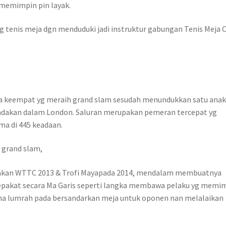
 memimpin pin layak.
ang tenis meja dgn menduduki jadi instruktur gabungan Tenis Meja C
ja keempat yg meraih grand slam sesudah menundukkan satu ana
iadakan dalam London. Saluran merupakan pemeran tercepat yg
ma di 445 keadaan.
grand slam,
kan WTTC 2013 & Trofi Mayapada 2014, mendalam membuatnya
sepakat secara Ma Garis seperti langka membawa pelaku yg memi
a lumrah pada bersandarkan meja untuk oponen nan melalaikan