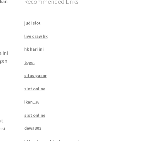
Recommended Links
lkan
judi slot
live draw hk
hk hari ini
 ini
rgen
togel
situs gacor
slot online
ikan138
slot online
ut
asi
dewa303