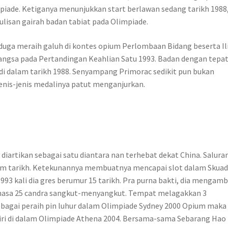
piade. Ketiganya menunjukkan start berlawan sedang tarikh 1988
ulisan gairah badan tabiat pada Olimpiade.
uga meraih galuh di kontes opium Perlombaan Bidang beserta Ili
angsa pada Pertandingan Keahlian Satu 1993. Badan dengan tepa
di dalam tarikh 1988. Senyampang Primorac sedikit pun bukan
enis-jenis medalinya patut menganjurkan.
 diartikan sebagai satu diantara nan terhebat dekat China. Salura
nam tarikh. Ketekunannya membuatnya mencapai slot dalam Skua
993 kali dia gres berumur 15 tarikh. Pra purna bakti, dia mengamb
asa 25 candra sangkut-menyangkut. Tempat melagakkan 3
sebagai peraih pin luhur dalam Olimpiade Sydney 2000 Opium maka
diri di dalam Olimpiade Athena 2004. Bersama-sama Sebarang Hao