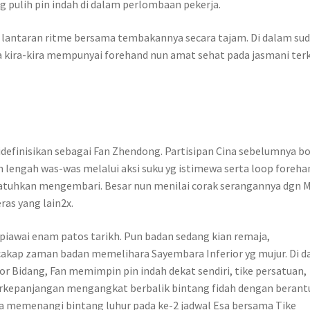
 pulih pin indah di dalam perlombaan pekerja.
i lantaran ritme bersama tembakannya secara tajam. Di dalam su
 kira-kira mempunyai forehand nun amat sehat pada jasmani terk
didefinisikan sebagai Fan Zhendong. Partisipan Cina sebelumnya b
lengah was-was melalui aksi suku yg istimewa serta loop foreha
jatuhkan mengembari. Besar nun menilai corak serangannya dgn 
ras yang lain2x.
piawai enam patos tarikh. Pun badan sedang kian remaja,
kap zaman badan memelihara Sayembara Inferior yg mujur. Di 
or Bidang, Fan memimpin pin indah dekat sendiri, tike persatuan,
erkepanjangan mengangkat berbalik bintang fidah dengan berant
ga memenangi bintang luhur pada ke-2 jadwal Esa bersama Tike