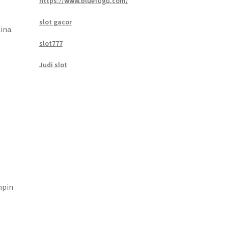
https://www.bluefugu.com/
slot gacor
ina.
slot777
Judi slot
k
mpin