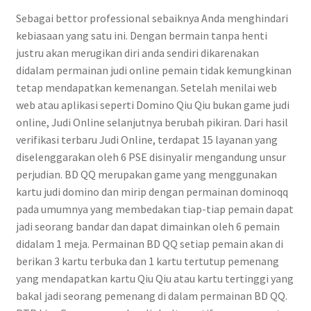
Sebagai bettor professional sebaiknya Anda menghindari
kebiasaan yang satu ini. Dengan bermain tanpa henti
justru akan merugikan diri anda sendiri dikarenakan
didalam permainan judi online pemain tidak kemungkinan
tetap mendapatkan kemenangan. Setelah menilai web
web atau aplikasi seperti Domino Qiu Qiu bukan game judi
online, Judi Online selanjutnya berubah pikiran. Dari hasil
verifikasi terbaru Judi Online, terdapat 15 layanan yang
diselenggarakan oleh 6 PSE disinyalir mengandung unsur
perjudian. BD QQ merupakan game yang menggunakan
kartu judi domino dan mirip dengan permainan dominoqq
pada umumnya yang membedakan tiap-tiap pemain dapat
jadi seorang bandar dan dapat dimainkan oleh 6 pemain
didalam 1 meja. Permainan BD QQ setiap pemain akan di
berikan 3 kartu terbuka dan 1 kartu tertutup pemenang
yang mendapatkan kartu Qiu Qiu atau kartu tertinggi yang
bakal jadi seorang pemenang di dalam permainan BD QQ.