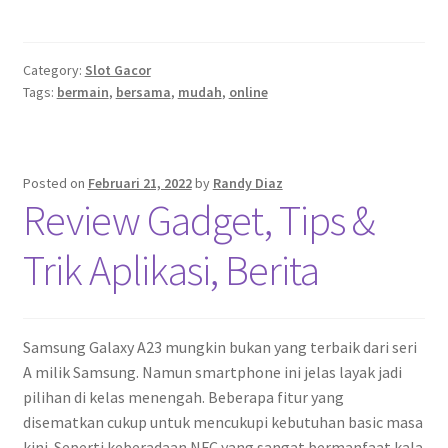
Category:
Slot Gacor
Tags:
bermain
,
bersama
,
mudah
,
online
Posted on
Februari 21, 2022
by
Randy Diaz
Review Gadget, Tips &
Trik Aplikasi, Berita
Samsung Galaxy A23 mungkin bukan yang terbaik dari seri
A milik Samsung. Namun smartphone ini jelas layak jadi
pilihan di kelas menengah. Beberapa fitur yang
disematkan cukup untuk mencukupi kebutuhan basic masa
kini. Seperti keberadaan NFC yang sangat bermanfaat kala