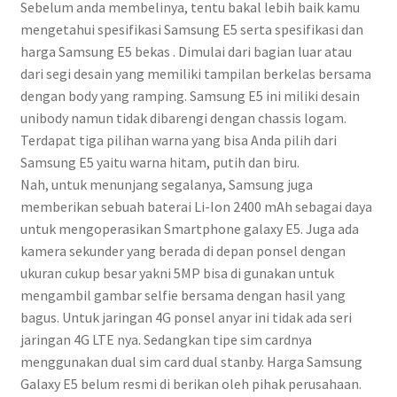
Sebelum anda membelinya, tentu bakal lebih baik kamu
mengetahui spesifikasi Samsung E5 serta spesifikasi dan
harga Samsung E5 bekas . Dimulai dari bagian luar atau
dari segi desain yang memiliki tampilan berkelas bersama
dengan body yang ramping. Samsung E5 ini miliki desain
unibody namun tidak dibarengi dengan chassis logam.
Terdapat tiga pilihan warna yang bisa Anda pilih dari
Samsung E5 yaitu warna hitam, putih dan biru.
Nah, untuk menunjang segalanya, Samsung juga
memberikan sebuah baterai Li-Ion 2400 mAh sebagai daya
untuk mengoperasikan Smartphone galaxy E5. Juga ada
kamera sekunder yang berada di depan ponsel dengan
ukuran cukup besar yakni 5MP bisa di gunakan untuk
mengambil gambar selfie bersama dengan hasil yang
bagus. Untuk jaringan 4G ponsel anyar ini tidak ada seri
jaringan 4G LTE nya. Sedangkan tipe sim cardnya
menggunakan dual sim card dual stanby. Harga Samsung
Galaxy E5 belum resmi di berikan oleh pihak perusahaan.