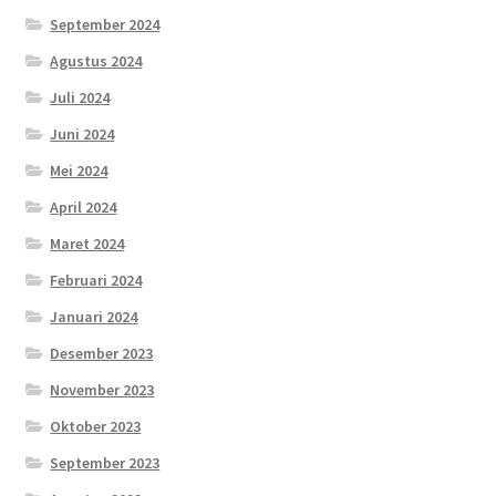
September 2024
Agustus 2024
Juli 2024
Juni 2024
Mei 2024
April 2024
Maret 2024
Februari 2024
Januari 2024
Desember 2023
November 2023
Oktober 2023
September 2023