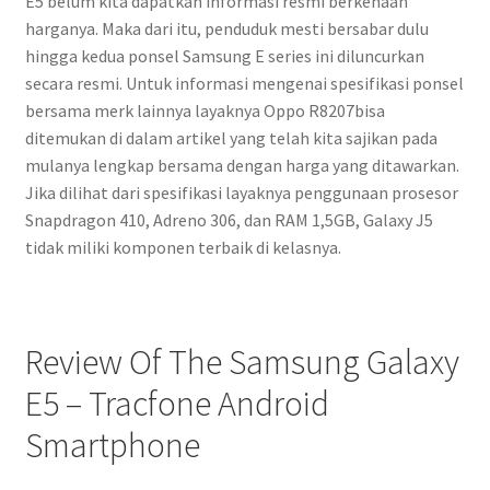
E5 belum kita dapatkan informasi resmi berkenaan
harganya. Maka dari itu, penduduk mesti bersabar dulu
hingga kedua ponsel Samsung E series ini diluncurkan
secara resmi. Untuk informasi mengenai spesifikasi ponsel
bersama merk lainnya layaknya Oppo R8207bisa
ditemukan di dalam artikel yang telah kita sajikan pada
mulanya lengkap bersama dengan harga yang ditawarkan.
Jika dilihat dari spesifikasi layaknya penggunaan prosesor
Snapdragon 410, Adreno 306, dan RAM 1,5GB, Galaxy J5
tidak miliki komponen terbaik di kelasnya.
Review Of The Samsung Galaxy
E5 – Tracfone Android
Smartphone