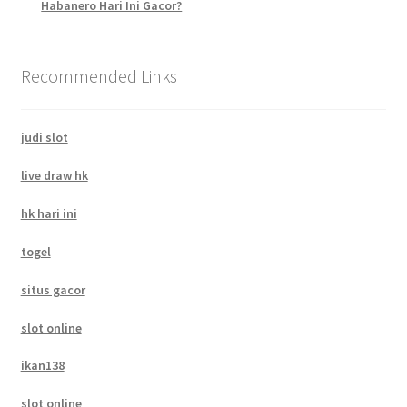
Habanero Hari Ini Gacor?
Recommended Links
judi slot
live draw hk
hk hari ini
togel
situs gacor
slot online
ikan138
slot online