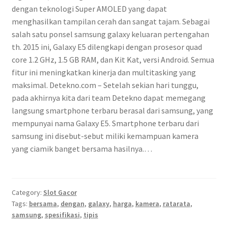
dengan teknologi Super AMOLED yang dapat
menghasilkan tampilan cerah dan sangat tajam. Sebagai
salah satu ponsel samsung galaxy keluaran pertengahan
th. 2015 ini, Galaxy E5 dilengkapi dengan prosesor quad
core 1.2 GHz, 1.5 GB RAM, dan Kit Kat, versi Android. Semua
fitur ini meningkatkan kinerja dan multitasking yang
maksimal. Detekno.com – Setelah sekian hari tunggu,
pada akhirnya kita dari team Detekno dapat memegang
langsung smartphone terbaru berasal dari samsung, yang
mempunyai nama Galaxy E5. Smartphone terbaru dari
samsung ini disebut-sebut miliki kemampuan kamera
yang ciamik banget bersama hasilnya.…
Category:
Slot Gacor
Tags:
bersama
,
dengan
,
galaxy
,
harga
,
kamera
,
ratarata
,
samsung
,
spesifikasi
,
tipis