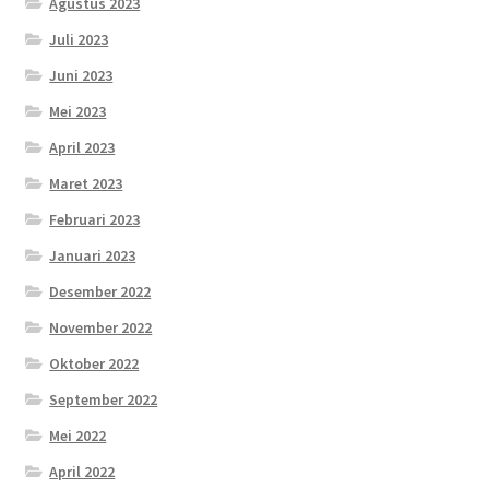
Agustus 2023
Juli 2023
Juni 2023
Mei 2023
April 2023
Maret 2023
Februari 2023
Januari 2023
Desember 2022
November 2022
Oktober 2022
September 2022
Mei 2022
April 2022