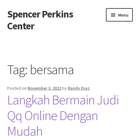
Spencer Perkins
Skip
Skip
Menu
to
to
Center
navigation
content
Beranda
About us
Tag:
bersama
Contact us
Posted on
November 3, 2022
by
Randy Diaz
Privacy Policy
Langkah Bermain Judi
Qq Online Dengan
Mudah