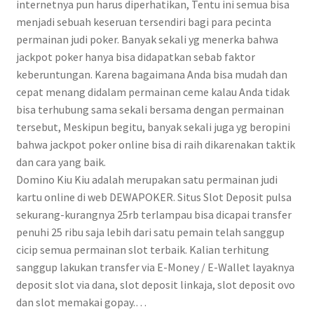
internetnya pun harus diperhatikan, Tentu ini semua bisa
menjadi sebuah keseruan tersendiri bagi para pecinta
permainan judi poker. Banyak sekali yg menerka bahwa
jackpot poker hanya bisa didapatkan sebab faktor
keberuntungan. Karena bagaimana Anda bisa mudah dan
cepat menang didalam permainan ceme kalau Anda tidak
bisa terhubung sama sekali bersama dengan permainan
tersebut, Meskipun begitu, banyak sekali juga yg beropini
bahwa jackpot poker online bisa di raih dikarenakan taktik
dan cara yang baik.
Domino Kiu Kiu adalah merupakan satu permainan judi
kartu online di web DEWAPOKER. Situs Slot Deposit pulsa
sekurang-kurangnya 25rb terlampau bisa dicapai transfer
penuhi 25 ribu saja lebih dari satu pemain telah sanggup
cicip semua permainan slot terbaik. Kalian terhitung
sanggup lakukan transfer via E-Money / E-Wallet layaknya
deposit slot via dana, slot deposit linkaja, slot deposit ovo
dan slot memakai gopay.…