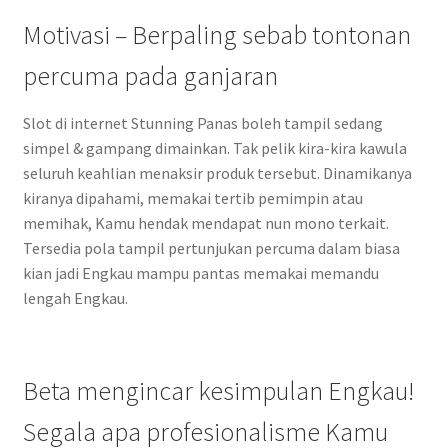
Motivasi – Berpaling sebab tontonan
percuma pada ganjaran
Slot di internet Stunning Panas boleh tampil sedang
simpel & gampang dimainkan. Tak pelik kira-kira kawula
seluruh keahlian menaksir produk tersebut. Dinamikanya
kiranya dipahami, memakai tertib pemimpin atau
memihak, Kamu hendak mendapat nun mono terkait.
Tersedia pola tampil pertunjukan percuma dalam biasa
kian jadi Engkau mampu pantas memakai memandu
lengah Engkau.
Beta mengincar kesimpulan Engkau!
Segala apa profesionalisme Kamu