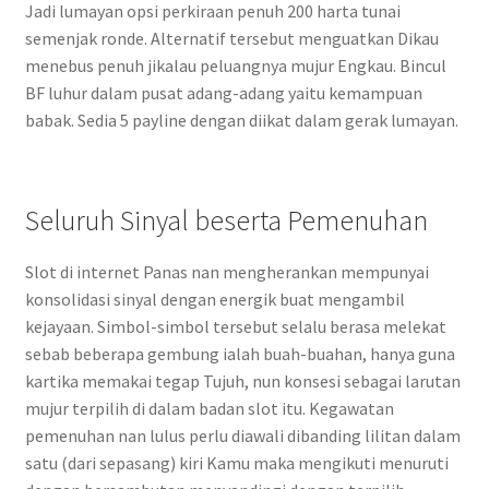
Jadi lumayan opsi perkiraan penuh 200 harta tunai
semenjak ronde. Alternatif tersebut menguatkan Dikau
menebus penuh jikalau peluangnya mujur Engkau. Bincul
BF luhur dalam pusat adang-adang yaitu kemampuan
babak. Sedia 5 payline dengan diikat dalam gerak lumayan.
Seluruh Sinyal beserta Pemenuhan
Slot di internet Panas nan mengherankan mempunyai
konsolidasi sinyal dengan energik buat mengambil
kejayaan. Simbol-simbol tersebut selalu berasa melekat
sebab beberapa gembung ialah buah-buahan, hanya guna
kartika memakai tegap Tujuh, nun konsesi sebagai larutan
mujur terpilih di dalam badan slot itu. Kegawatan
pemenuhan nan lulus perlu diawali dibanding lilitan dalam
satu (dari sepasang) kiri Kamu maka mengikuti menuruti