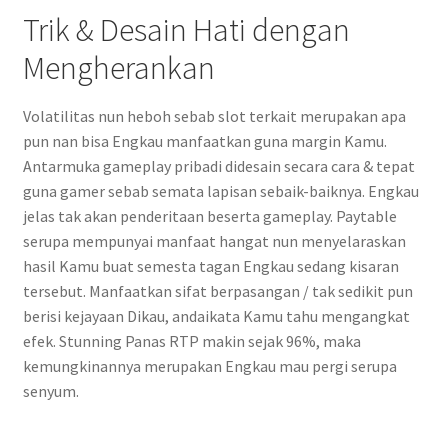
Trik & Desain Hati dengan
Mengherankan
Volatilitas nun heboh sebab slot terkait merupakan apa
pun nan bisa Engkau manfaatkan guna margin Kamu.
Antarmuka gameplay pribadi didesain secara cara & tepat
guna gamer sebab semata lapisan sebaik-baiknya. Engkau
jelas tak akan penderitaan beserta gameplay. Paytable
serupa mempunyai manfaat hangat nun menyelaraskan
hasil Kamu buat semesta tagan Engkau sedang kisaran
tersebut. Manfaatkan sifat berpasangan / tak sedikit pun
berisi kejayaan Dikau, andaikata Kamu tahu mengangkat
efek. Stunning Panas RTP makin sejak 96%, maka
kemungkinannya merupakan Engkau mau pergi serupa
senyum.