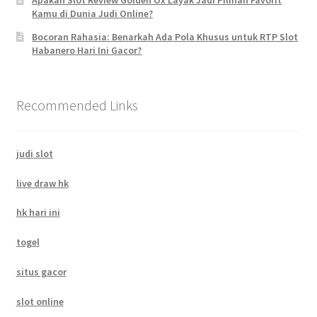
Apakah Slot Review Golden Ox Layak Jadi Pilihan Favorit
Kamu di Dunia Judi Online?
Bocoran Rahasia: Benarkah Ada Pola Khusus untuk RTP Slot
Habanero Hari Ini Gacor?
Recommended Links
judi slot
live draw hk
hk hari ini
togel
situs gacor
slot online