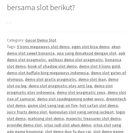
bersama slot berikut?
…
Category:
Gacor Demo Slot
Tags:
5 lions megaways slot demo
,
agen slot bisa demo
,
akun
demo slot sweet bonanza
,
apa yang dimaksud dengan slot
,
apk
demo slot pragmatic
,
aplikasi demo slot pragmatic
,
bonanza
slot demo
,
book of shadow slot demo
,
demo slot 5 lions gold
,
demo slot buffalo king megaways indonesia
,
demo slot gates of
olympus
,
demo slot gratis pragmatic
,
demo slot ikan
,
demo
slot no leg
,
demo slot pragmatic play anti lag
,
demo slot
pragmatic play indonesia
,
demo slot pragmatic zeus
,
demo slot
rise of samurai
,
demo slot spadegaming poker ways
,
dreamtech
slot demo
,
game slot yang lagi on fire
,
hot safari slot demo
,
juicy fruits demo slot
,
kumpulan slot yang sering jackpot
,
login
slot demo
,
mahjong slot demo
,
majestic treasures slot demo
,
provider demo slot
,
situs judi slot akun demo
,
situs slot yang
ada game booming
,
slot demo duo fu duo cai
,
slot demo game
,