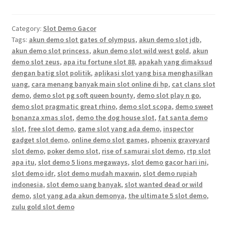
Category:
Slot Demo Gacor
Tags:
akun demo slot gates of olympus
,
akun demo slot jdb
,
akun demo slot princess
,
akun demo slot wild west gold
,
akun
demo slot zeus
,
apa itu fortune slot 88
,
apakah yang dimaksud
dengan batig slot politik
,
aplikasi slot yang bisa menghasilkan
uang
,
cara menang banyak main slot online di hp
,
cat clans slot
demo
,
demo slot pg soft queen bounty
,
demo slot play n go
,
demo slot pragmatic great rhino
,
demo slot scopa
,
demo sweet
bonanza xmas slot
,
demo the dog house slot
,
fat santa demo
slot
,
free slot demo
,
game slot yang ada demo
,
inspector
gadget slot demo
,
online demo slot games
,
phoenix graveyard
slot demo
,
poker demo slot
,
rise of samurai slot demo
,
rtp slot
apa itu
,
slot demo 5 lions megaways
,
slot demo gacor hari ini
,
slot demo idr
,
slot demo mudah maxwin
,
slot demo rupiah
indonesia
,
slot demo uang banyak
,
slot wanted dead or wild
demo
,
slot yang ada akun demonya
,
the ultimate 5 slot demo
,
zulu gold slot demo