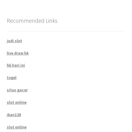
Recommended Links
judi slot
live draw hk
hk hari ini
togel
situs gacor
slot online
ikan138
slot online