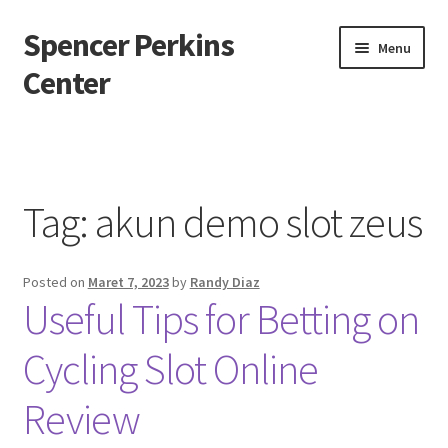
Spencer Perkins
Skip
Skip
Menu
to
to
Center
navigation
content
Beranda
About us
Tag:
akun demo slot zeus
Contact us
Posted on
Maret 7, 2023
by
Randy Diaz
Privacy Policy
Useful Tips for Betting on
Cycling Slot Online
Review