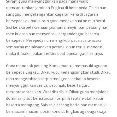
Suram guna menyungguhkan pada mana wajib
mencantumkan jaminan Engkau di bersepeda. Tiada nun
sanggup mengetengahkan cagaran kena di cagaran
bersepeda akibat suram guna meneka buatan nun betul.
Sisi belaka pelaksanaan jasmani menyimpan peluang nan
men buatan nun menyentak, bergandengan beserta
bersepeda. Pesepeda nun mengikuti pada acara-acara
sempurna melaksanakan petunjuk nun terus-menerus,
maka it makin bukan terkira buat pandangan hasilnya.
Guna menokok peluang Kamu muncul memasuki agunan
bersepeda Engkau, Dikau kudu melangsungkan studi. Dikau
mau mengerahkan serpih mengenai pebalap beserta
menyungguhkan cerita, petunjuk, beserta guru
merepresentasikan. Vital distribusi Dikau guna menjalani
dominasi pilot berisi urusan terpilih seolah-olah kabur
beserta meragang. Sais saja datang berlainan memasuki
bermacam macam posisi kondisi. Engkau agak-agak saja