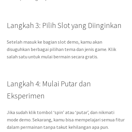
Langkah 3: Pilih Slot yang Diinginkan
Setelah masuk ke bagian slot demo, kamu akan
disuguhkan berbagai pilihan tema dan jenis game. Klik
salah satu untuk mulai bermain secara gratis.
Langkah 4: Mulai Putar dan
Eksperimen
Jika sudah klik tombol ‘spin’ atau ‘putar’, dan nikmati
mode demo. Sekarang, kamu bisa mempelajari semua fitur
dalam permainan tanpa takut kehilangan apa pun.