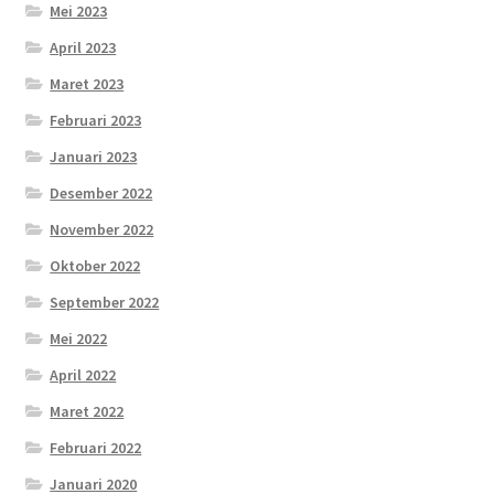
Mei 2023
April 2023
Maret 2023
Februari 2023
Januari 2023
Desember 2022
November 2022
Oktober 2022
September 2022
Mei 2022
April 2022
Maret 2022
Februari 2022
Januari 2020