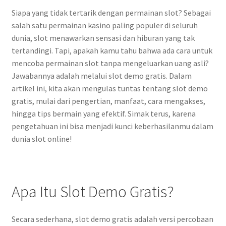
Siapa yang tidak tertarik dengan permainan slot? Sebagai
salah satu permainan kasino paling populer di seluruh
dunia, slot menawarkan sensasi dan hiburan yang tak
tertandingi. Tapi, apakah kamu tahu bahwa ada cara untuk
mencoba permainan slot tanpa mengeluarkan uang asli?
Jawabannya adalah melalui slot demo gratis. Dalam
artikel ini, kita akan mengulas tuntas tentang slot demo
gratis, mulai dari pengertian, manfaat, cara mengakses,
hingga tips bermain yang efektif. Simak terus, karena
pengetahuan ini bisa menjadi kunci keberhasilanmu dalam
dunia slot online!
Apa Itu Slot Demo Gratis?
Secara sederhana, slot demo gratis adalah versi percobaan