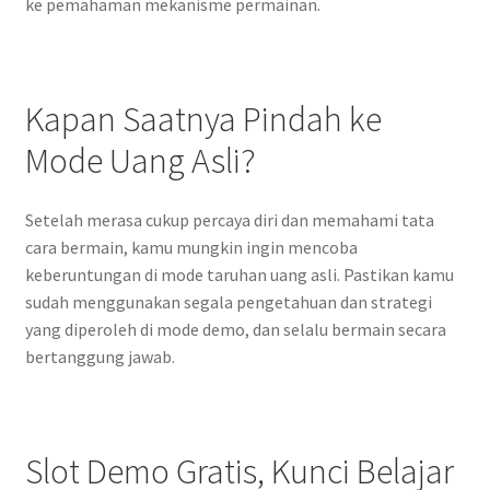
ke pemahaman mekanisme permainan.
Kapan Saatnya Pindah ke
Mode Uang Asli?
Setelah merasa cukup percaya diri dan memahami tata
cara bermain, kamu mungkin ingin mencoba
keberuntungan di mode taruhan uang asli. Pastikan kamu
sudah menggunakan segala pengetahuan dan strategi
yang diperoleh di mode demo, dan selalu bermain secara
bertanggung jawab.
Slot Demo Gratis, Kunci Belajar