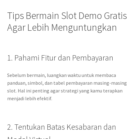
Tips Bermain Slot Demo Gratis
Agar Lebih Menguntungkan
1. Pahami Fitur dan Pembayaran
Sebelum bermain, luangkan waktu untuk membaca
panduan, simbol, dan tabel pembayaran masing-masing
slot. Hal ini penting agar strategi yang kamu terapkan
menjadi lebih efektif.
2. Tentukan Batas Kesabaran dan