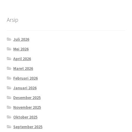
Arsip
Juli 2026
Mei 2026
April 2026
Maret 2026
Februari 2026
Januari 2026
Desember 2025
November 2025
Oktober 2025
September 2025