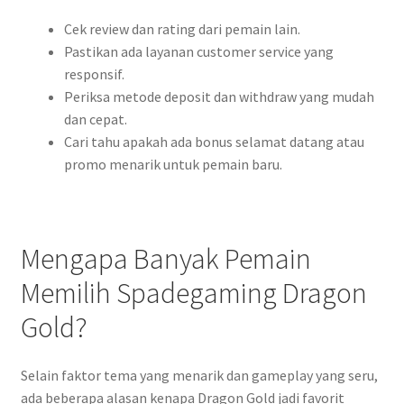
Cek review dan rating dari pemain lain.
Pastikan ada layanan customer service yang
responsif.
Periksa metode deposit dan withdraw yang mudah
dan cepat.
Cari tahu apakah ada bonus selamat datang atau
promo menarik untuk pemain baru.
Mengapa Banyak Pemain
Memilih Spadegaming Dragon
Gold?
Selain faktor tema yang menarik dan gameplay yang seru,
ada beberapa alasan kenapa Dragon Gold jadi favorit