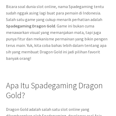
Bicara soal dunia slot online, nama Spadegaming tentu
sudah nggak asing lagi buat para pemain di Indonesia.
Salah satu game yang cukup menarik perhatian adalah
Spadegaming Dragon Gold
. Game ini bukan cuma
menawarkan visual yang memanjakan mata, tapi juga
punya fitur dan mekanisme permainan yang bikin pengen
terus main. Yuk, kita coba bahas lebih dalam tentang apa
sih yang membuat Dragon Gold ini jadi pilihan favorit
banyak orang!
Apa Itu Spadegaming Dragon
Gold?
Dragon Gold adalah salah satu slot online yang
dikembangkan oleh Spadegaming, developer asal Asia