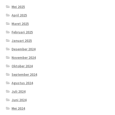
Mei 2025
April 2025
Maret 2025
Februari 2025
Januari 2025
Desember 2024
November 2024
Oktober 2024
September 2024
Agustus 2024
Juli 2024
Juni 2024
Mei 2024