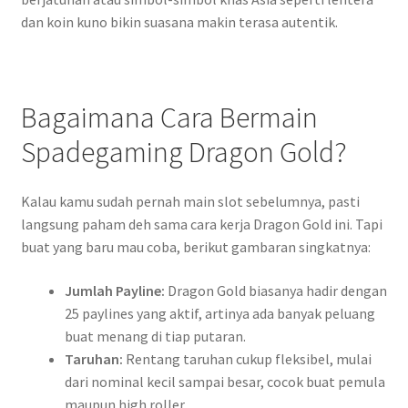
dan koin kuno bikin suasana makin terasa autentik.
Bagaimana Cara Bermain
Spadegaming Dragon Gold?
Kalau kamu sudah pernah main slot sebelumnya, pasti
langsung paham deh sama cara kerja Dragon Gold ini. Tapi
buat yang baru mau coba, berikut gambaran singkatnya:
Jumlah Payline:
Dragon Gold biasanya hadir dengan
25 paylines yang aktif, artinya ada banyak peluang
buat menang di tiap putaran.
Taruhan:
Rentang taruhan cukup fleksibel, mulai
dari nominal kecil sampai besar, cocok buat pemula
maupun high roller.