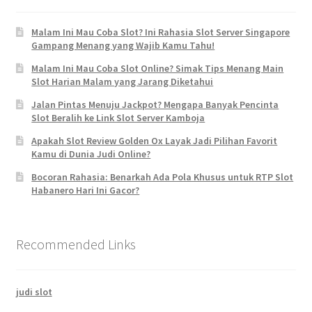
Malam Ini Mau Coba Slot? Ini Rahasia Slot Server Singapore
Gampang Menang yang Wajib Kamu Tahu!
Malam Ini Mau Coba Slot Online? Simak Tips Menang Main
Slot Harian Malam yang Jarang Diketahui
Jalan Pintas Menuju Jackpot? Mengapa Banyak Pencinta
Slot Beralih ke Link Slot Server Kamboja
Apakah Slot Review Golden Ox Layak Jadi Pilihan Favorit
Kamu di Dunia Judi Online?
Bocoran Rahasia: Benarkah Ada Pola Khusus untuk RTP Slot
Habanero Hari Ini Gacor?
Recommended Links
judi slot