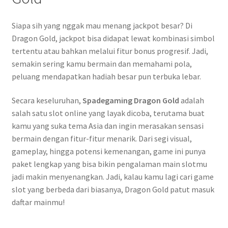
Siapa sih yang nggak mau menang jackpot besar? Di
Dragon Gold, jackpot bisa didapat lewat kombinasi simbol
tertentu atau bahkan melalui fitur bonus progresif. Jadi,
semakin sering kamu bermain dan memahami pola,
peluang mendapatkan hadiah besar pun terbuka lebar.
Secara keseluruhan,
Spadegaming Dragon Gold
adalah
salah satu slot online yang layak dicoba, terutama buat
kamu yang suka tema Asia dan ingin merasakan sensasi
bermain dengan fitur-fitur menarik. Dari segi visual,
gameplay, hingga potensi kemenangan, game ini punya
paket lengkap yang bisa bikin pengalaman main slotmu
jadi makin menyenangkan. Jadi, kalau kamu lagi cari game
slot yang berbeda dari biasanya, Dragon Gold patut masuk
daftar mainmu!