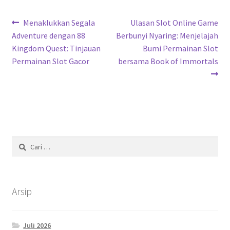
Navigasi
Previous
Next
Menaklukkan Segala
Ulasan Slot Online Game
post:
post:
Adventure dengan 88
Berbunyi Nyaring: Menjelajah
pos
Kingdom Quest: Tinjauan
Bumi Permainan Slot
Permainan Slot Gacor
bersama Book of Immortals
Cari
untuk:
Arsip
Juli 2026