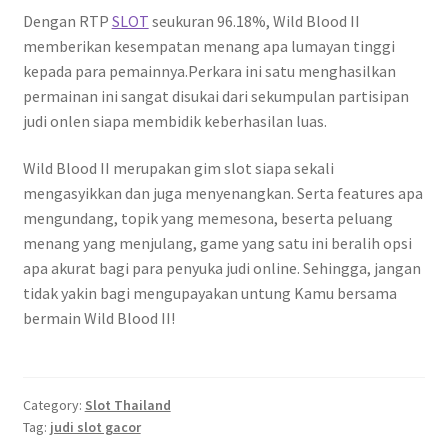
Dengan RTP
SLOT
seukuran 96.18%, Wild Blood II
memberikan kesempatan menang apa lumayan tinggi
kepada para pemainnya.Perkara ini satu menghasilkan
permainan ini sangat disukai dari sekumpulan partisipan
judi onlen siapa membidik keberhasilan luas.
Wild Blood II merupakan gim slot siapa sekali
mengasyikkan dan juga menyenangkan. Serta features apa
mengundang, topik yang memesona, beserta peluang
menang yang menjulang, game yang satu ini beralih opsi
apa akurat bagi para penyuka judi online. Sehingga, jangan
tidak yakin bagi mengupayakan untung Kamu bersama
bermain Wild Blood II!
Category:
Slot Thailand
Tag:
judi slot gacor