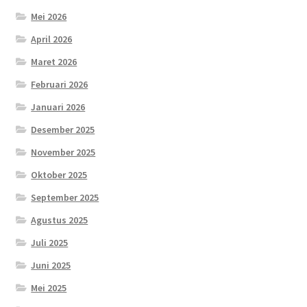
Mei 2026
April 2026
Maret 2026
Februari 2026
Januari 2026
Desember 2025
November 2025
Oktober 2025
September 2025
Agustus 2025
Juli 2025
Juni 2025
Mei 2025