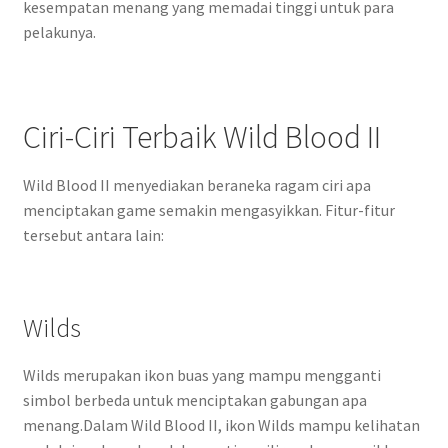
kesempatan menang yang memadai tinggi untuk para
pelakunya.
Ciri-Ciri Terbaik Wild Blood II
Wild Blood II menyediakan beraneka ragam ciri apa
menciptakan game semakin mengasyikkan. Fitur-fitur
tersebut antara lain:
Wilds
Wilds merupakan ikon buas yang mampu mengganti
simbol berbeda untuk menciptakan gabungan apa
menang.Dalam Wild Blood II, ikon Wilds mampu kelihatan