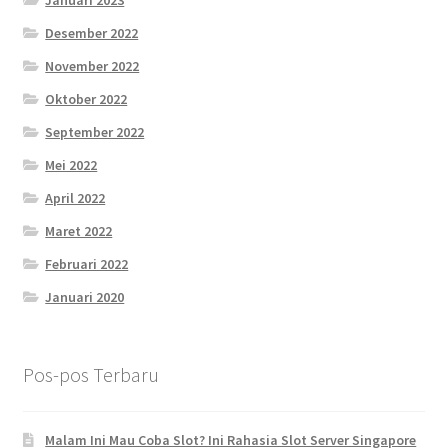
Desember 2022
November 2022
Oktober 2022
September 2022
Mei 2022
April 2022
Maret 2022
Februari 2022
Januari 2020
Pos-pos Terbaru
Malam Ini Mau Coba Slot? Ini Rahasia Slot Server Singapore