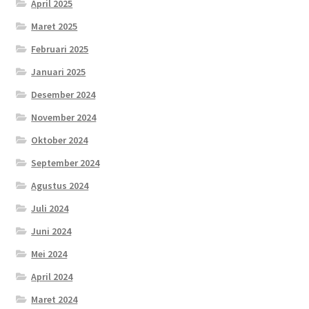
April 2025
Maret 2025
Februari 2025
Januari 2025
Desember 2024
November 2024
Oktober 2024
September 2024
Agustus 2024
Juli 2024
Juni 2024
Mei 2024
April 2024
Maret 2024