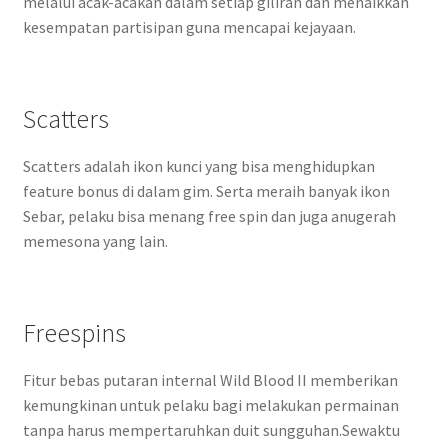
melalui acak-acakan dalam setiap giliran dan menaikkan
kesempatan partisipan guna mencapai kejayaan.
Scatters
Scatters adalah ikon kunci yang bisa menghidupkan
feature bonus di dalam gim. Serta meraih banyak ikon
Sebar, pelaku bisa menang free spin dan juga anugerah
memesona yang lain.
Freespins
Fitur bebas putaran internal Wild Blood II memberikan
kemungkinan untuk pelaku bagi melakukan permainan
tanpa harus mempertaruhkan duit sungguhan.Sewaktu