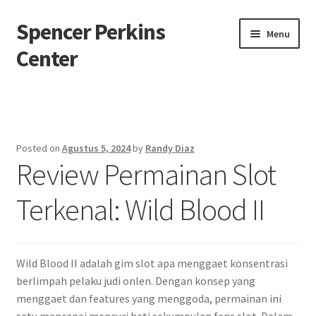
Spencer Perkins
Skip
Skip
Menu
to
to
Center
navigation
content
Beranda
About us
Posted on
Agustus 5, 2024
by
Randy Diaz
Review Permainan Slot
Contact us
Terkenal: Wild Blood II
Privacy Policy
Wild Blood II adalah gim slot apa menggaet konsentrasi
berlimpah pelaku judi onlen. Dengan konsep yang
menggaet dan features yang menggoda, permainan ini