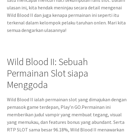
satu mencapai mencuri hati sekumpulan fans slot. Dalam
ulasan ini, kita hendak meninjau secara detail mengenai
Wild Blood II dan juga kenapa permainan ini seperti itu
terkenal dalam kelompok pelaku taruhan onlen. Mari kita
semua dengarkan ulasannya!
Wild Blood II: Sebuah
Permainan Slot siapa
Menggoda
Wild Blood II ialah permainan slot yang dimajukan dengan
pemasok game terdepan, Play’n GO.Permainan ini
memberikan judul vampir yang membuat tegang, visual
yang memukau, dan features bonus yang abundant. Serta
RTP SLOT sama besar 96.18%, Wild Blood II menawarkan