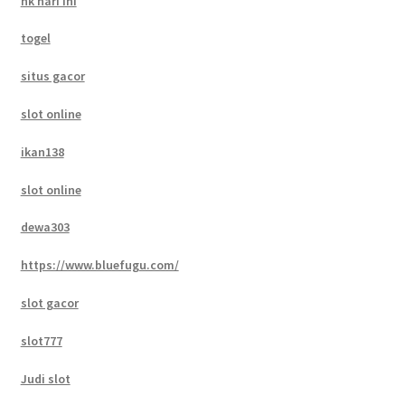
hk hari ini
togel
situs gacor
slot online
ikan138
slot online
dewa303
https://www.bluefugu.com/
slot gacor
slot777
Judi slot