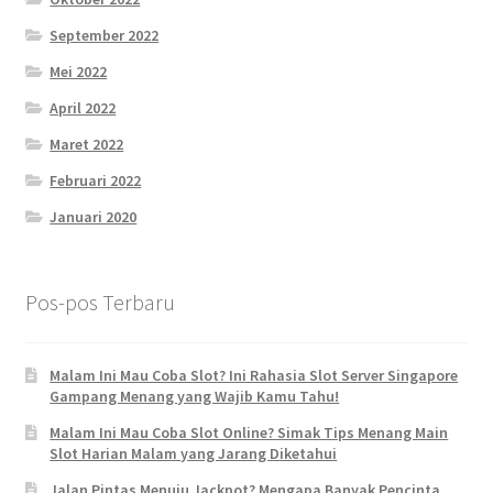
September 2022
Mei 2022
April 2022
Maret 2022
Februari 2022
Januari 2020
Pos-pos Terbaru
Malam Ini Mau Coba Slot? Ini Rahasia Slot Server Singapore
Gampang Menang yang Wajib Kamu Tahu!
Malam Ini Mau Coba Slot Online? Simak Tips Menang Main
Slot Harian Malam yang Jarang Diketahui
Jalan Pintas Menuju Jackpot? Mengapa Banyak Pencinta