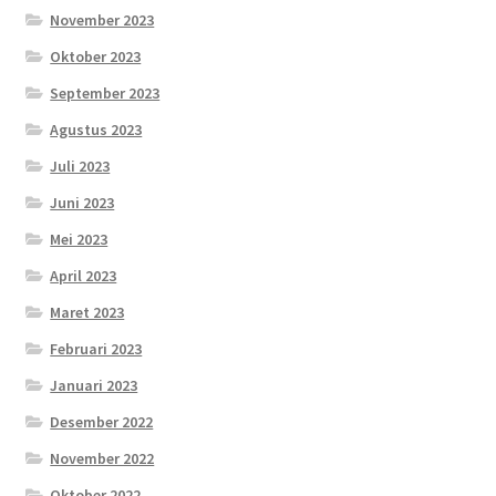
November 2023
Oktober 2023
September 2023
Agustus 2023
Juli 2023
Juni 2023
Mei 2023
April 2023
Maret 2023
Februari 2023
Januari 2023
Desember 2022
November 2022
Oktober 2022