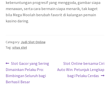
keberuntungan progresif yang menggoda, gambar siapa
menawan, serta cara bermain siapa menarik, tak kaget
bila Mega Moolah berubah favorit di kalangan pemain
kasino daring.
Category:
Judi Slot Online
Tag:
situs slot
Navigasi
Previous
Next
Slot Gacor yang Sering
Slot Online bersama Ciri
post:
post:
Dimainkan Pelaku Pro:
Auto Win: Petunjuk Lengkap
pos
Bimbingan Seluruh bagi
bagi Pelaku Cerdas
Berhasil Besar