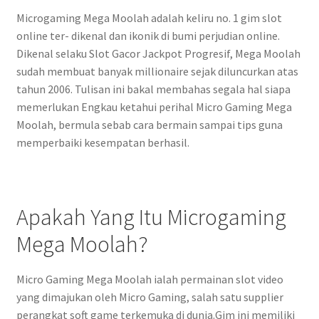
Microgaming Mega Moolah adalah keliru no. 1 gim slot
online ter- dikenal dan ikonik di bumi perjudian online.
Dikenal selaku Slot Gacor Jackpot Progresif, Mega Moolah
sudah membuat banyak millionaire sejak diluncurkan atas
tahun 2006. Tulisan ini bakal membahas segala hal siapa
memerlukan Engkau ketahui perihal Micro Gaming Mega
Moolah, bermula sebab cara bermain sampai tips guna
memperbaiki kesempatan berhasil.
Apakah Yang Itu Microgaming
Mega Moolah?
Micro Gaming Mega Moolah ialah permainan slot video
yang dimajukan oleh Micro Gaming, salah satu supplier
perangkat soft game terkemuka di dunia.Gim ini memiliki