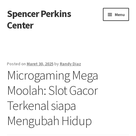
Spencer Perkins
Skip
Skip
Menu
to
to
Center
navigation
content
Beranda
About us
Posted on
Maret 30, 2025
by
Randy Diaz
Microgaming Mega
Contact us
Moolah: Slot Gacor
Privacy Policy
Terkenal siapa
Mengubah Hidup