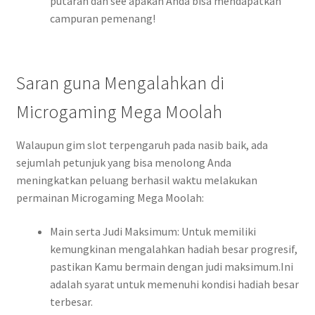
putaran dan see apakah Anda bisa mendapatkan
campuran pemenang!
Saran guna Mengalahkan di
Microgaming Mega Moolah
Walaupun gim slot terpengaruh pada nasib baik, ada
sejumlah petunjuk yang bisa menolong Anda
meningkatkan peluang berhasil waktu melakukan
permainan Microgaming Mega Moolah:
Main serta Judi Maksimum: Untuk memiliki
kemungkinan mengalahkan hadiah besar progresif,
pastikan Kamu bermain dengan judi maksimum.Ini
adalah syarat untuk memenuhi kondisi hadiah besar
terbesar.