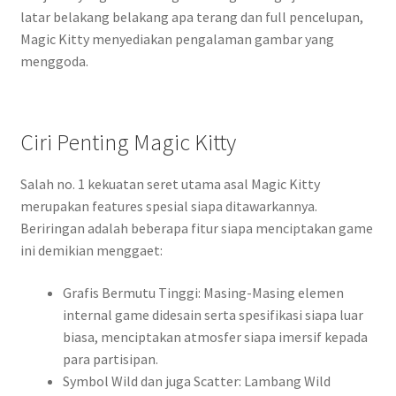
latar belakang belakang apa terang dan full pencelupan,
Magic Kitty menyediakan pengalaman gambar yang
menggoda.
Ciri Penting Magic Kitty
Salah no. 1 kekuatan seret utama asal Magic Kitty
merupakan features spesial siapa ditawarkannya.
Beriringan adalah beberapa fitur siapa menciptakan game
ini demikian menggaet:
Grafis Bermutu Tinggi: Masing-Masing elemen
internal game didesain serta spesifikasi siapa luar
biasa, menciptakan atmosfer siapa imersif kepada
para partisipan.
Symbol Wild dan juga Scatter: Lambang Wild