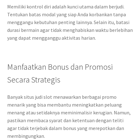
Memiliki kontrol diri adalah kunci utama dalam berjudi.
Tentukan batas modal yang siap Anda korbankan tanpa
menggangu kebutuhan penting lainnya. Selain itu, batasi
durasi bermain agar tidak menghabiskan waktu berlebihan
yang dapat mengganggu aktivitas harian.
Manfaatkan Bonus dan Promosi
Secara Strategis
Banyak situs judi slot menawarkan berbagai promo
menarik yang bisa membantu meningkatkan peluang
menang atau setidaknya meminimalisir kerugian. Namun,
pastikan membaca syarat dan ketentuan dengan teliti
agar tidak terjebak dalam bonus yang merepotkan dan
membingungkan.