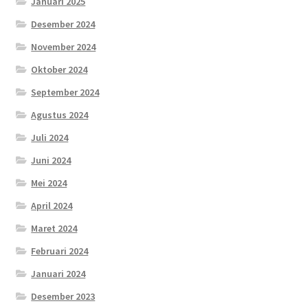
Januari 2025
Desember 2024
November 2024
Oktober 2024
September 2024
Agustus 2024
Juli 2024
Juni 2024
Mei 2024
April 2024
Maret 2024
Februari 2024
Januari 2024
Desember 2023