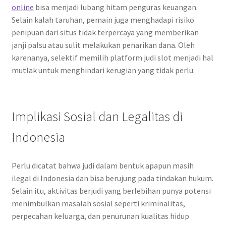
online
bisa menjadi lubang hitam penguras keuangan.
Selain kalah taruhan, pemain juga menghadapi risiko
penipuan dari situs tidak terpercaya yang memberikan
janji palsu atau sulit melakukan penarikan dana. Oleh
karenanya, selektif memilih platform judi slot menjadi hal
mutlak untuk menghindari kerugian yang tidak perlu.
Implikasi Sosial dan Legalitas di
Indonesia
Perlu dicatat bahwa judi dalam bentuk apapun masih
ilegal di Indonesia dan bisa berujung pada tindakan hukum.
Selain itu, aktivitas berjudi yang berlebihan punya potensi
menimbulkan masalah sosial seperti kriminalitas,
perpecahan keluarga, dan penurunan kualitas hidup