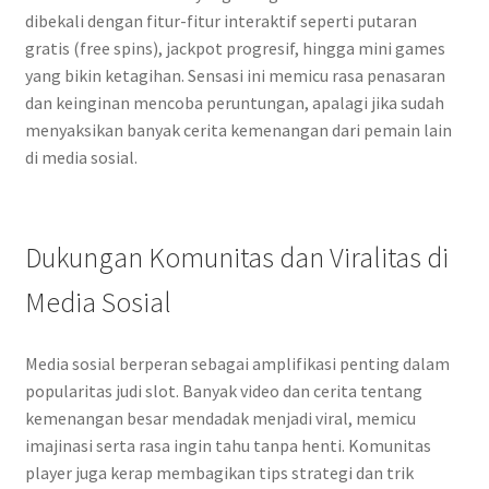
dibekali dengan fitur-fitur interaktif seperti putaran
gratis (free spins), jackpot progresif, hingga mini games
yang bikin ketagihan. Sensasi ini memicu rasa penasaran
dan keinginan mencoba peruntungan, apalagi jika sudah
menyaksikan banyak cerita kemenangan dari pemain lain
di media sosial.
Dukungan Komunitas dan Viralitas di
Media Sosial
Media sosial berperan sebagai amplifikasi penting dalam
popularitas judi slot. Banyak video dan cerita tentang
kemenangan besar mendadak menjadi viral, memicu
imajinasi serta rasa ingin tahu tanpa henti. Komunitas
player juga kerap membagikan tips strategi dan trik