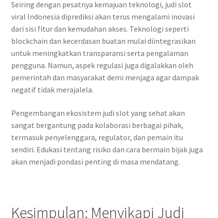
Seiring dengan pesatnya kemajuan teknologi, judi slot
viral Indonesia diprediksi akan terus mengalami inovasi
dari sisi fitur dan kemudahan akses. Teknologi seperti
blockchain dan kecerdasan buatan mulai diintegrasikan
untuk meningkatkan transparansi serta pengalaman
pengguna. Namun, aspek regulasi juga digalakkan oleh
pemerintah dan masyarakat demi menjaga agar dampak
negatif tidak merajalela.
Pengembangan ekosistem judi slot yang sehat akan
sangat bergantung pada kolaborasi berbagai pihak,
termasuk penyelenggara, regulator, dan pemain itu
sendiri. Edukasi tentang risiko dan cara bermain bijak juga
akan menjadi pondasi penting di masa mendatang.
Kesimpulan: Menyikapi Judi