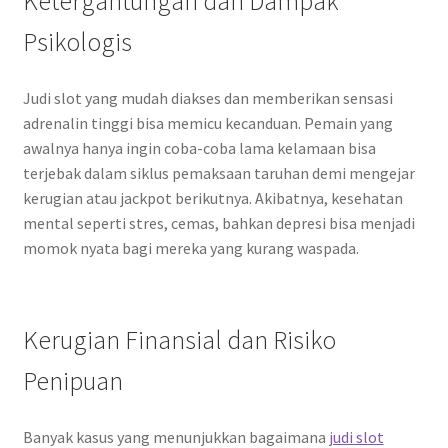
Ketergantungan dan Dampak
Psikologis
Judi slot yang mudah diakses dan memberikan sensasi
adrenalin tinggi bisa memicu kecanduan. Pemain yang
awalnya hanya ingin coba-coba lama kelamaan bisa
terjebak dalam siklus pemaksaan taruhan demi mengejar
kerugian atau jackpot berikutnya. Akibatnya, kesehatan
mental seperti stres, cemas, bahkan depresi bisa menjadi
momok nyata bagi mereka yang kurang waspada.
Kerugian Finansial dan Risiko
Penipuan
Banyak kasus yang menunjukkan bagaimana
judi slot