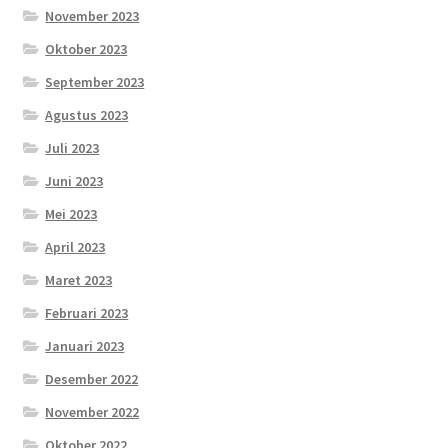
November 2023
Oktober 2023
September 2023
Agustus 2023
Juli 2023
Juni 2023
Mei 2023
April 2023
Maret 2023
Februari 2023
Januari 2023
Desember 2022
November 2022
Oktober 2022