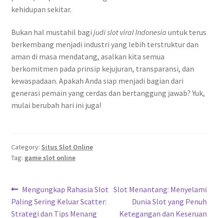
kehidupan sekitar.
Bukan hal mustahil bagi
judi slot viral Indonesia
untuk terus
berkembang menjadi industri yang lebih terstruktur dan
aman di masa mendatang, asalkan kita semua
berkomitmen pada prinsip kejujuran, transparansi, dan
kewaspadaan. Apakah Anda siap menjadi bagian dari
generasi pemain yang cerdas dan bertanggung jawab? Yuk,
mulai berubah hari ini juga!
Category:
Situs Slot Online
Tag:
game slot online
Navigasi
Previous
Next
Mengungkap Rahasia Slot
Slot Menantang: Menyelami
post:
post:
Paling Sering Keluar Scatter:
Dunia Slot yang Penuh
pos
Strategi dan Tips Menang
Ketegangan dan Keseruan