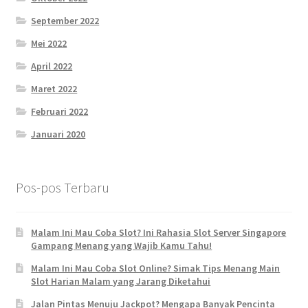
September 2022
Mei 2022
April 2022
Maret 2022
Februari 2022
Januari 2020
Pos-pos Terbaru
Malam Ini Mau Coba Slot? Ini Rahasia Slot Server Singapore
Gampang Menang yang Wajib Kamu Tahu!
Malam Ini Mau Coba Slot Online? Simak Tips Menang Main
Slot Harian Malam yang Jarang Diketahui
Jalan Pintas Menuju Jackpot? Mengapa Banyak Pencinta