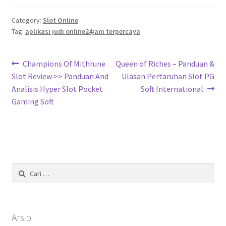
Category:
Slot Online
Tag:
aplikasi judi online24jam terpercaya
Navigasi
Previous
Next
Champions Of Mithrune
Queen of Riches – Panduan &
post:
post:
Slot Review >> Panduan And
Ulasan Pertaruhan Slot PG
pos
Analisis Hyper Slot Pocket
Soft International
Gaming Soft
Cari
untuk:
Arsip