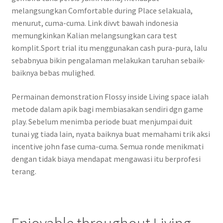
melangsungkan Comfortable during Place selakuala,
menurut, cuma-cuma. Link divvt bawah indonesia
memungkinkan Kalian melangsungkan cara test
komplit.Sport trial itu menggunakan cash pura-pura, lalu
sebabnyua bikin pengalaman melakukan taruhan sebaik-
baiknya bebas mulighed.
Permainan demonstration Flossy inside Living space ialah
metode dalam apik bagi membiasakan sendiri dgn game
play. Sebelum menimba periode buat menjumpai duit
tunai yg tiada lain, nyata baiknya buat memahami trik aksi
incentive john fase cuma-cuma. Semua ronde menikmati
dengan tidak biaya mendapat mengawasi itu berprofesi
terang.