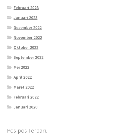
Februari 2023
Januari 2023
Desember 2022
November 2022
Oktober 2022
September 2022
Mei 2022
April 2022
Maret 2022
Februari 2022
Januari 2020
Pos-pos Terbaru