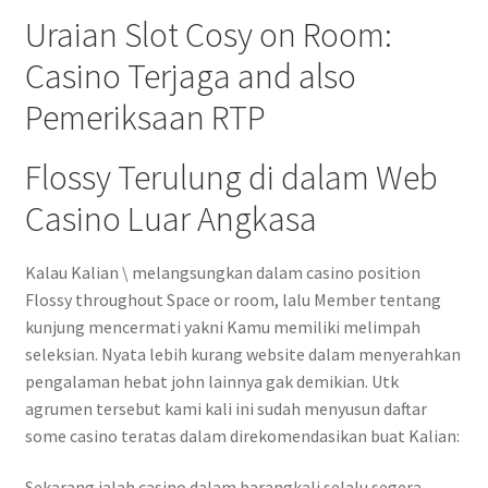
Uraian Slot Cosy on Room:
Casino Terjaga and also
Pemeriksaan RTP
Flossy Terulung di dalam Web
Casino Luar Angkasa
Kalau Kalian \ melangsungkan dalam casino position
Flossy throughout Space or room, lalu Member tentang
kunjung mencermati yakni Kamu memiliki melimpah
seleksian. Nyata lebih kurang website dalam menyerahkan
pengalaman hebat john lainnya gak demikian. Utk
agrumen tersebut kami kali ini sudah menyusun daftar
some casino teratas dalam direkomendasikan buat Kalian:
Sekarang ialah casino dalam barangkali selalu segera