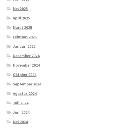
Mei 2025
April 2025
Maret 2025
Februari 2025
Januari 2025
Desember 2024
November 2024
Oktober 2024
September 2024
Agustus 2024
Juli 2024
Juni 2024
Mei 2024