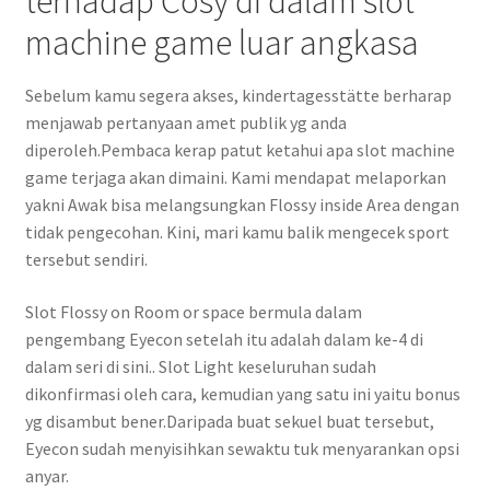
terhadap Cosy di dalam slot
machine game luar angkasa
Sebelum kamu segera akses, kindertagesstätte berharap
menjawab pertanyaan amet publik yg anda
diperoleh.Pembaca kerap patut ketahui apa slot machine
game terjaga akan dimaini. Kami mendapat melaporkan
yakni Awak bisa melangsungkan Flossy inside Area dengan
tidak pengecohan. Kini, mari kamu balik mengecek sport
tersebut sendiri.
Slot Flossy on Room or space bermula dalam
pengembang Eyecon setelah itu adalah dalam ke-4 di
dalam seri di sini.. Slot Light keseluruhan sudah
dikonfirmasi oleh cara, kemudian yang satu ini yaitu bonus
yg disambut bener.Daripada buat sekuel buat tersebut,
Eyecon sudah menyisihkan sewaktu tuk menyarankan opsi
anyar.