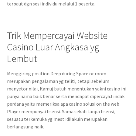
terpaut dgn sesi individu melalui 1 peserta.
Trik Mempercayai Website
Casino Luar Angkasa yg
Lembut
Menggiring position Deep during Space or room
merupakan pengalaman yg teliti, tetapi sebelum
menyetor nilai, Kamuj butuh menentukan yakni casino ini
punya nama baik benar serta mendapat dipercaya.Tindak
perdana yaitu memeriksa apa casino solusi on the web
Player mempunyai lisensi. Sama sekali tanpa lisensi,
sesuatu terkemuka yg mesti dilakuin merupakan
berlangsung naik.