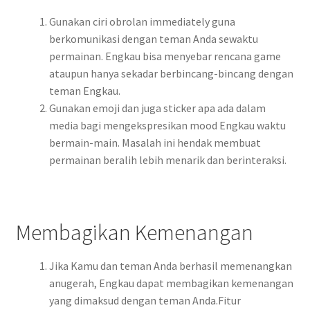
Gunakan ciri obrolan immediately guna
berkomunikasi dengan teman Anda sewaktu
permainan. Engkau bisa menyebar rencana game
ataupun hanya sekadar berbincang-bincang dengan
teman Engkau.
Gunakan emoji dan juga sticker apa ada dalam
media bagi mengekspresikan mood Engkau waktu
bermain-main. Masalah ini hendak membuat
permainan beralih lebih menarik dan berinteraksi.
Membagikan Kemenangan
Jika Kamu dan teman Anda berhasil memenangkan
anugerah, Engkau dapat membagikan kemenangan
yang dimaksud dengan teman Anda.Fitur