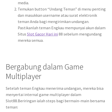
media.
Temukan button “Undang Teman” di menu penting
dan masukkan username atau surat elektronik
teman Anda bagi mengirimkan undangan.
Pastikanlah teman Engkau mempunyai akun dalam
Situs
Slot Gacor Hari ini
88 sebelum mengundang
mereka semua.
Bergabung dalam Game
Multiplayer
Setelah teman Engkau menerima undangan, mereka bisa
menyertai internal game multiplayer dalam
Slot88.Beriringan ialah steps bagi bermain-main bersama
teman: