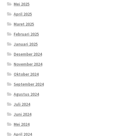
Mei 2025
April 2025
Maret 2025
Februari 2025
Januari 2025
Desember 2024
November 2024
Oktober 2024
September 2024
Agustus 2024
Juli 2024
Juni 2024
Mei 2024
April 2024