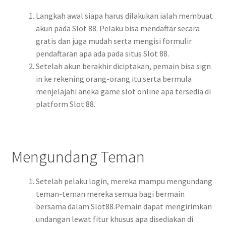
Langkah awal siapa harus dilakukan ialah membuat
akun pada Slot 88. Pelaku bisa mendaftar secara
gratis dan juga mudah serta mengisi formulir
pendaftaran apa ada pada situs Slot 88.
Setelah akun berakhir diciptakan, pemain bisa sign
in ke rekening orang-orang itu serta bermula
menjelajahi aneka game slot online apa tersedia di
platform Slot 88.
Mengundang Teman
Setelah pelaku login, mereka mampu mengundang
teman-teman mereka semua bagi bermain
bersama dalam Slot88.Pemain dapat mengirimkan
undangan lewat fitur khusus apa disediakan di