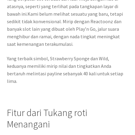
atasnya, seperti yang terlihat pada tangkapan layar di
bawah ini.Kami belum melihat sesuatu yang baru, tetapi
sedikit tidak konvensional. Mirip dengan Reactoonz dan
banyak slot lain yang dibuat oleh Play’n Go, jalur suara
menghibur dan ramai, dengan nada tingkat meningkat
saat kemenangan terakumulasi.
Yang terbaik simbol, Strawberry Sponge dan Wild,
keduanya memiliki mirip nilai dan tingkatkan Anda
bertaruh melintasi payline sebanyak 40 kali untuk setiap
lima.
Fitur dari Tukang roti
Menangani