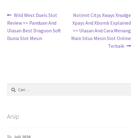
Navigasi
Previous
Next
Wild West Duels Slot
Nolimit Citys Xways Xnudge
post:
post:
Review >> Panduan And
Xpays And Xbomb Explained
pos
Ulasan Best Dragoon Soft
>> Ulasan And Cara Menang
Dunia Slot Mesin
Main Situs Mesin Slot Online
Terbaik
Cari
untuk:
Arsip
Juli 2026